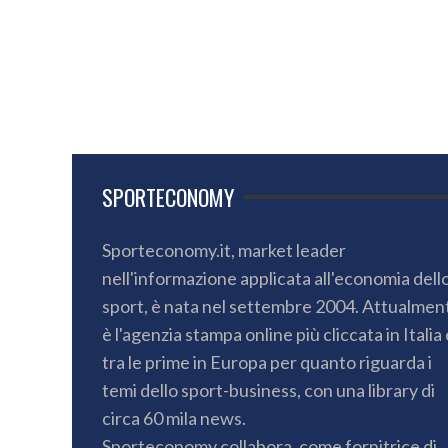
SPORTECONOMY
Sporteconomy.it, market leader
nell'informazione applicata all'economia dell
sport, è nata nel settembre 2004. Attualmen
è l'agenzia stampa online più cliccata in Italia 
tra le prime in Europa per quanto riguarda i
temi dello sport-business, con una library di
circa 60 mila news.
Sporteconomy collabora, come fornitrice di