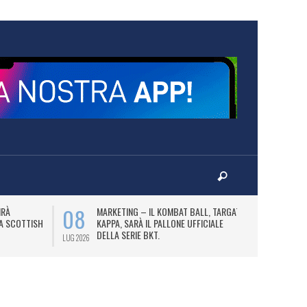
08
10
IRÀ
MARKETING – IL KOMBAT BALL, TARGATO
F
LA SCOTTISH
KAPPA, SARÀ IL PALLONE UFFICIALE
A
DELLA SERIE BKT.
LUG 2026
LUG 2026