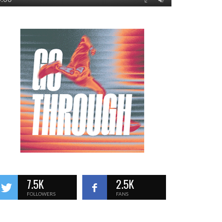
7.5K
2.5K
FOLLOWERS
FANS