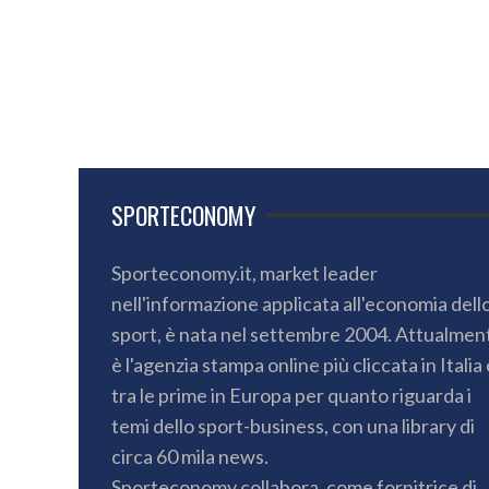
SPORTECONOMY
Sporteconomy.it, market leader
nell'informazione applicata all'economia dell
sport, è nata nel settembre 2004. Attualmen
è l'agenzia stampa online più cliccata in Italia 
tra le prime in Europa per quanto riguarda i
temi dello sport-business, con una library di
circa 60 mila news.
Sporteconomy collabora, come fornitrice di