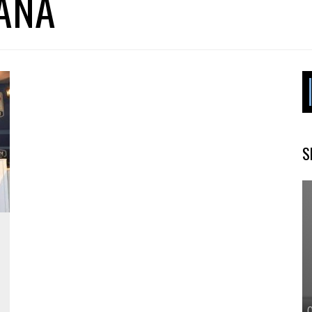
IANA
S