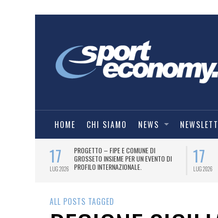
HOME
CHI SIAMO
NEWS
NEWSLET
17
17
T PER
PROGETTO – FIPE E COMUNE DI
026
GROSSETO INSIEME PER UN EVENTO DI
PROFILO INTERNAZIONALE.
LUG 2026
LUG 2026
ALL POSTS TAGGED