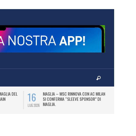
16
17
MAGLIA DEL
MAGLIA – MSC RINNOVA CON AC MILAN E
P
MAIN
SI CONFERMA “SLEEVE SPONSOR” DI
PA
MAGLIA.
LUG 2026
LUG 2026