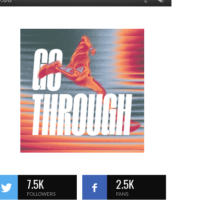
7.5K
2.5K
FOLLOWERS
FANS