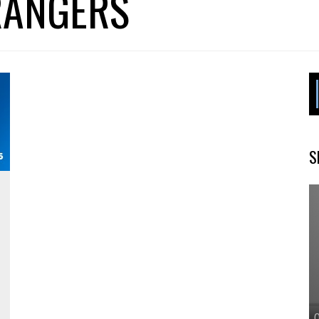
RANGERS
S