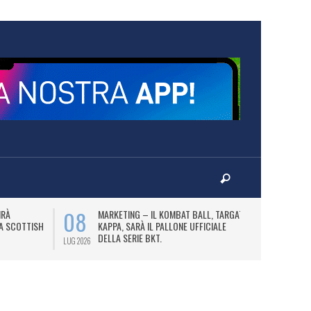
08
10
IRÀ
MARKETING – IL KOMBAT BALL, TARGATO
F
LA SCOTTISH
KAPPA, SARÀ IL PALLONE UFFICIALE
A
DELLA SERIE BKT.
LUG 2026
LUG 2026