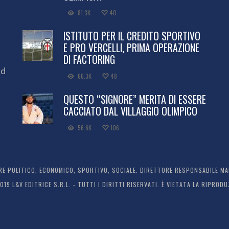
81.3K
40
ISTITUTO PER IL CREDITO SPORTIVO
E PRO VERCELLI, PRIMA OPERAZIONE
DI FACTORING
ed
66.3K
48
QUESTO “SIGNORE” MERITA DI ESSERE
CACCIATO DAL VILLAGGIO OLIMPICO
56.6K
106
 POLITICO, ECONOMICO, SPORTIVO, SOCIALE. DIRETTORE RESPONSABILE MARC
2019 L&V EDITRICE S.R.L. - TUTTI I DIRITTI RISERVATI. È VIETATA LA RIPR