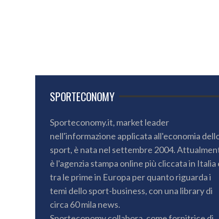
SPORTECONOMY
Sporteconomy.it, market leader
nell'informazione applicata all'economia dell
sport, è nata nel settembre 2004. Attualmen
è l'agenzia stampa online più cliccata in Italia 
tra le prime in Europa per quanto riguarda i
temi dello sport-business, con una library di
circa 60 mila news.
Sporteconomy collabora, come fornitrice di