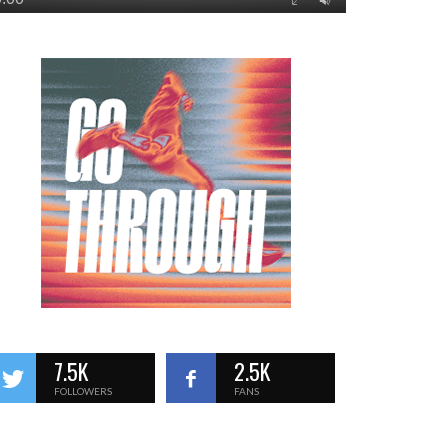
7.5K
2.5K
FOLLOWERS
FANS