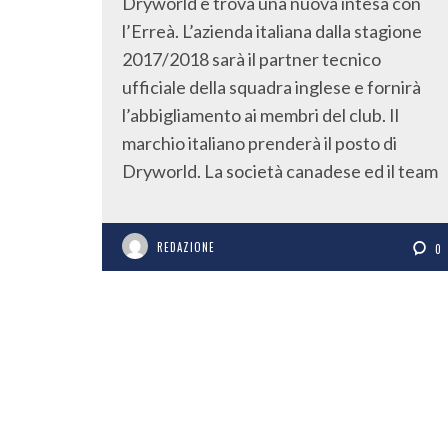
Dryworld e trova una nuova intesa con
l’Erreà. L’azienda italiana dalla stagione
2017/2018 sarà il partner tecnico
ufficiale della squadra inglese e fornirà
l’abbigliamento ai membri del club. Il
marchio italiano prenderà il posto di
Dryworld. La società canadese ed il team
REDAZIONE
0