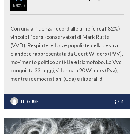
MAR
2017
Con una affluenza record alle urne (circa l’82%)
vincolo i liberal-conservatori di Mark Rutte
(VVD). Respinte le forze populiste della destra
olandese rappresentata da Geert Wilders (PVV),
movimento politico anti-Ue e islamofobo. La Vvd
conquista 33 seggi, si ferma a 20 Wilders (Pvv),
mentre i democristiani (Cda) e i liberali di
REDAZIONE
0