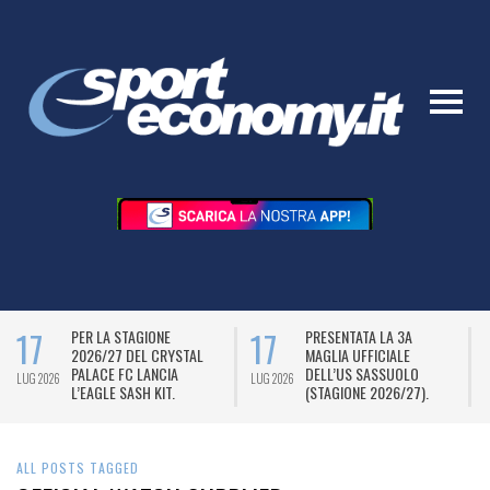
17
17
PER LA STAGIONE
PRESENTATA LA 3A
2026/27 DEL CRYSTAL
MAGLIA UFFICIALE
PALACE FC LANCIA
DELL’US SASSUOLO
LUG 2026
LUG 2026
L
L’EAGLE SASH KIT.
(STAGIONE 2026/27).
ALL POSTS TAGGED