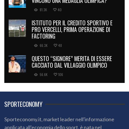
VINCONO UNA MEDAGLIA OLIMPICA?
81.3K
40
ISTITUTO PER IL CREDITO SPORTIVO E
PRO VERCELLI, PRIMA OPERAZIONE DI
FACTORING
66.3K
48
QUESTO “SIGNORE” MERITA DI ESSERE
CACCIATO DAL VILLAGGIO OLIMPICO
56.6K
106
SPORTECONOMY
Sporteconomy.it, market leader nell'informazione
applicata all'economia dello sport, è nata nel