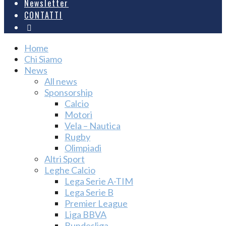
Newsletter
CONTATTI
Home
Chi Siamo
News
All news
Sponsorship
Calcio
Motori
Vela – Nautica
Rugby
Olimpiadi
Altri Sport
Leghe Calcio
Lega Serie A-TIM
Lega Serie B
Premier League
Liga BBVA
Bundesliga