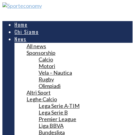
Home
Chi Siamo
News
All news
Sponsorship
Calcio
Motori
Vela – Nautica
Rugby
Olimpiadi
Altri Sport
Leghe Calcio
Lega Serie A-TIM
Lega Serie B
Premier League
Liga BBVA
Bundesliga