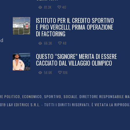
81.3K
40
ISTITUTO PER IL CREDITO SPORTIVO
E PRO VERCELLI, PRIMA OPERAZIONE
DI FACTORING
ed
66.3K
48
QUESTO “SIGNORE” MERITA DI ESSERE
CACCIATO DAL VILLAGGIO OLIMPICO
56.6K
106
 POLITICO, ECONOMICO, SPORTIVO, SOCIALE. DIRETTORE RESPONSABILE MARC
2019 L&V EDITRICE S.R.L. - TUTTI I DIRITTI RISERVATI. È VIETATA LA RIPR