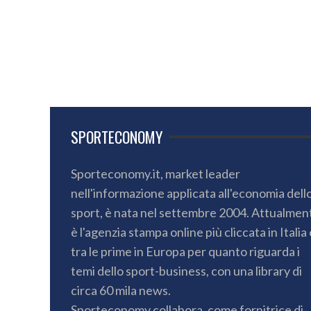
SPORTECONOMY
Sporteconomy.it, market leader
nell'informazione applicata all'economia dell
sport, è nata nel settembre 2004. Attualmen
è l'agenzia stampa online più cliccata in Italia 
tra le prime in Europa per quanto riguarda i
temi dello sport-business, con una library di
circa 60 mila news.
Sporteconomy collabora, come fornitrice di