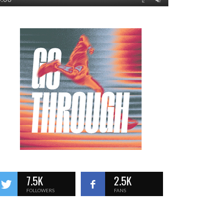
7.5K
2.5K
FOLLOWERS
FANS