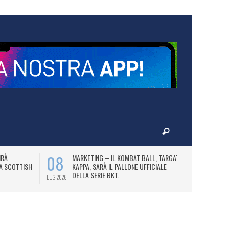
08
10
IRÀ
MARKETING – IL KOMBAT BALL, TARGATO
F
LA SCOTTISH
KAPPA, SARÀ IL PALLONE UFFICIALE
A
DELLA SERIE BKT.
LUG 2026
LUG 2026