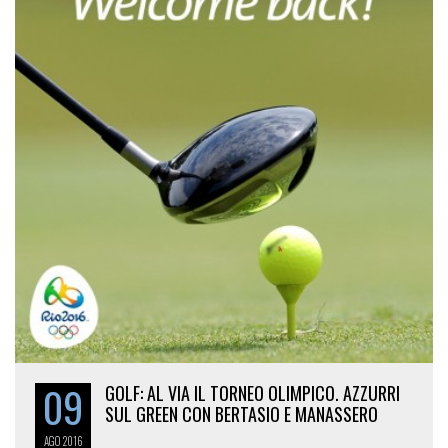
09
GOLF: AL VIA IL TORNEO OLIMPICO. AZZURRI
SUL GREEN CON BERTASIO E MANASSERO
AGO
2016