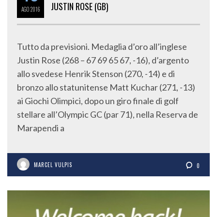
JUSTIN ROSE (GB)
AGO
2016
Tutto da previsioni. Medaglia d’oro all’inglese
Justin Rose (268 – 67 69 65 67, -16), d’argento
allo svedese Henrik Stenson (270, -14) e di
bronzo allo statunitense Matt Kuchar (271, -13)
ai Giochi Olimpici, dopo un giro finale di golf
stellare all’Olympic GC (par 71), nella Reserva de
Marapendi a
MARCEL VULPIS
0