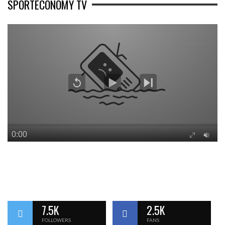
SPORTECONOMY TV
7.5K
2.5K
FOLLOWERS
FANS