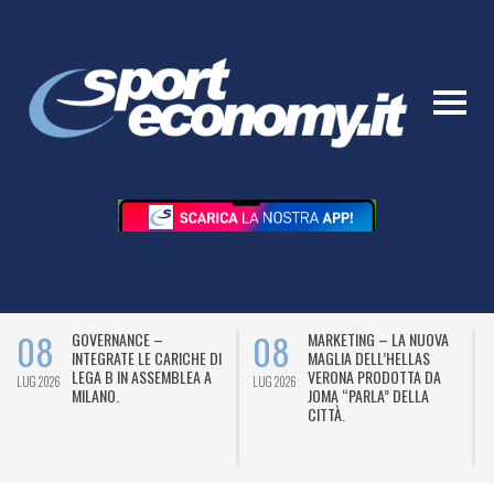
08
08
GOVERNANCE –
MARKETING – LA NUOVA
INTEGRATE LE CARICHE DI
MAGLIA DELL’HELLAS
LEGA B IN ASSEMBLEA A
VERONA PRODOTTA DA
LUG 2026
LUG 2026
L
MILANO.
JOMA “PARLA” DELLA
CITTÀ.