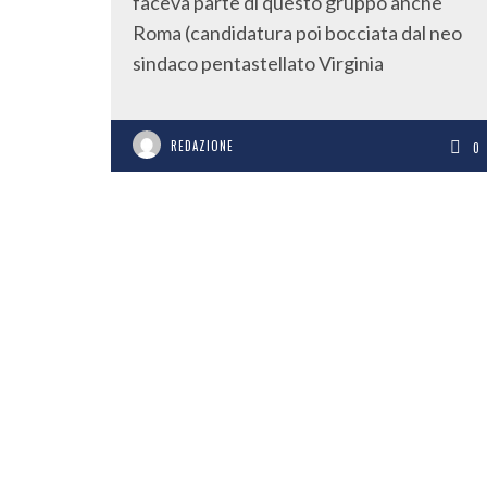
faceva parte di questo gruppo anche
Roma (candidatura poi bocciata dal neo
sindaco pentastellato Virginia
REDAZIONE
0