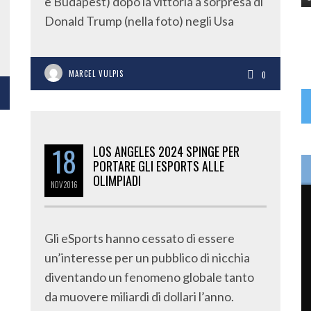
e Budapest) dopo la vittoria a sorpresa di
Donald Trump (nella foto) negli Usa
MARCEL VULPIS
0
18
LOS ANGELES 2024 SPINGE PER
PORTARE GLI ESPORTS ALLE
OLIMPIADI
NOV
2016
Gli eSports hanno cessato di essere
un’interesse per un pubblico di nicchia
diventando un fenomeno globale tanto
da muovere miliardi di dollari l’anno.