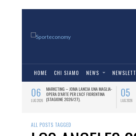
HOME
CHI SIAMO
NEWS
NEWSLET
06
05
 AL 12 LUGLIO
MARKETING – JOMA LANCIA UNA MAGLIA-
TI OTTO
OPERA D’ARTE PER L’ACF FIORENTINA
 I DUE PASS
(STAGIONE 2026/27).
LUG 2026
LUG 2026
ALL POSTS TAGGED