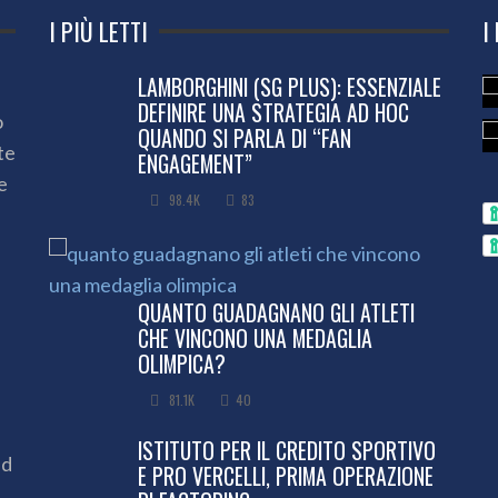
I PIÙ LETTI
I
LAMBORGHINI (SG PLUS): ESSENZIALE
DEFINIRE UNA STRATEGIA AD HOC
o
QUANDO SI PARLA DI “FAN
te
ENGAGEMENT”
e
98.4K
83
QUANTO GUADAGNANO GLI ATLETI
CHE VINCONO UNA MEDAGLIA
OLIMPICA?
81.1K
40
ISTITUTO PER IL CREDITO SPORTIVO
ed
E PRO VERCELLI, PRIMA OPERAZIONE