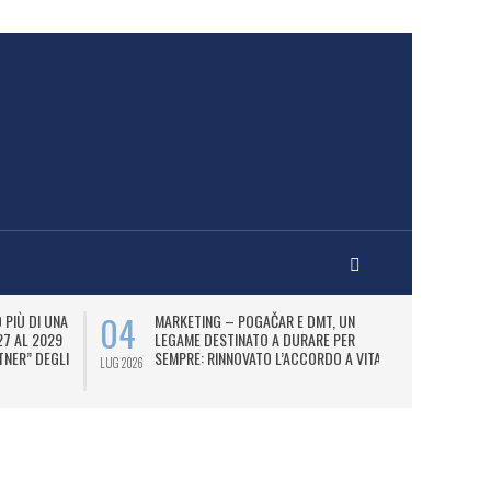
04
07
PIÙ DI UNA
MARKETING – POGAČAR E DMT, UN
AD
27 AL 2029
LEGAME DESTINATO A DURARE PER
UT
TNER” DEGLI
SEMPRE: RINNOVATO L’ACCORDO A VITA.
FI
LUG 2026
LUG 2026
N