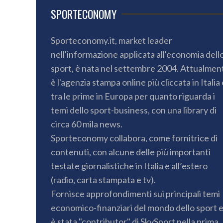
SPORTECONOMY
Sporteconomy.it, market leader
nell'informazione applicata all'economia dell
sport, è nata nel settembre 2004. Attualmen
è l'agenzia stampa online più cliccata in Italia 
tra le prime in Europa per quanto riguarda i
temi dello sport-business, con una library di
circa 60 mila news.
Sporteconomy collabora, come fornitrice di
contenuti, con alcune delle più importanti
testate giornalistiche in Italia e all’estero
(radio, carta stampata e tv).
Fornisce approfondimenti sui principali temi
economico-finanziari del mondo dello sport 
è stata "contributor" di SkySport nella prima