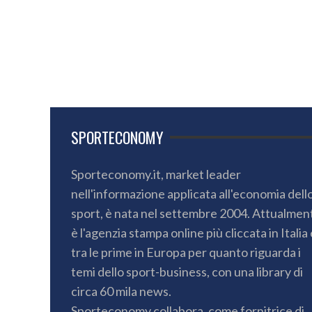
SPORTECONOMY
Sporteconomy.it, market leader
nell'informazione applicata all'economia dell
sport, è nata nel settembre 2004. Attualmen
è l'agenzia stampa online più cliccata in Italia 
tra le prime in Europa per quanto riguarda i
temi dello sport-business, con una library di
circa 60 mila news.
Sporteconomy collabora, come fornitrice di