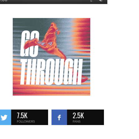
7.5K
2.5K
FOLLOWERS
FANS