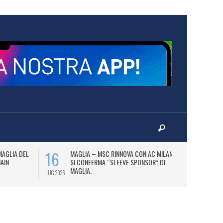
16
17
MAGLIA DEL
MAGLIA – MSC RINNOVA CON AC MILAN E
P
MAIN
SI CONFERMA “SLEEVE SPONSOR” DI
PA
MAGLIA.
LUG 2026
LUG 2026