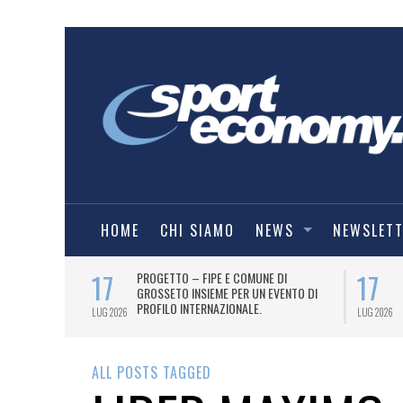
HOME
CHI SIAMO
NEWS
NEWSLET
17
17
T PER
PROGETTO – FIPE E COMUNE DI
026
GROSSETO INSIEME PER UN EVENTO DI
PROFILO INTERNAZIONALE.
LUG 2026
LUG 2026
ALL POSTS TAGGED