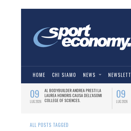
HOME
CHI SIAMO
NEWS
NEWSLET
09
09
IALIZZATA
AL BODYBUILDER ANDREA PRESTI LA
LYMARKET.
LAUREA HONORIS CAUSA DELL’ASOMI
COLLEGE OF SCIENCES.
LUG 2026
LUG 2026
ALL POSTS TAGGED