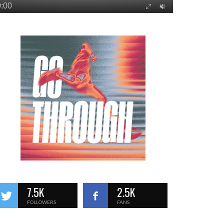
7.5K
2.5K
FOLLOWERS
FANS