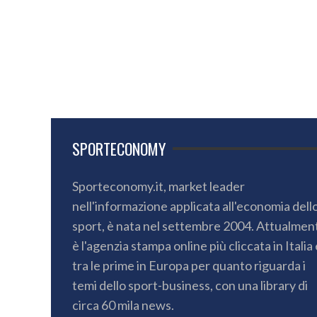
SPORTECONOMY
Sporteconomy.it, market leader
nell'informazione applicata all'economia dell
sport, è nata nel settembre 2004. Attualmen
è l'agenzia stampa online più cliccata in Italia 
tra le prime in Europa per quanto riguarda i
temi dello sport-business, con una library di
circa 60 mila news.