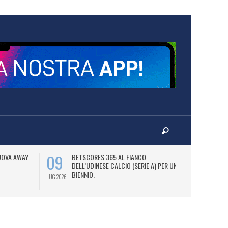
09
13
NUOVA AWAY
BETSCORES 365 AL FIANCO
B
DELL’UDINESE CALCIO (SERIE A) PER UN
S
BIENNIO.
LUG 2026
LUG 2026