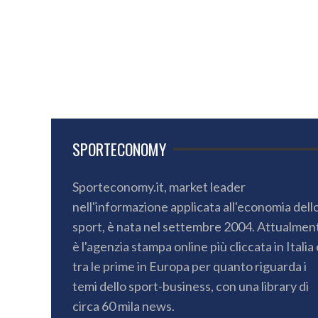
SPORTECONOMY
Sporteconomy.it, market leader
nell'informazione applicata all'economia dell
sport, è nata nel settembre 2004. Attualmen
è l'agenzia stampa online più cliccata in Italia 
tra le prime in Europa per quanto riguarda i
temi dello sport-business, con una library di
circa 60 mila news.