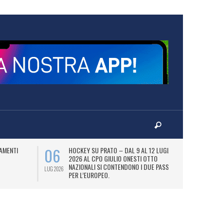
06
07
AMENTI
HOCKEY SU PRATO – DAL 9 AL 12 LUGLIO
LA
2026 AL CPO GIULIO ONESTI OTTO
(
NAZIONALI SI CONTENDONO I DUE PASS
OL
LUG 2026
LUG 2026
PER L’EUROPEO.
SI
DI