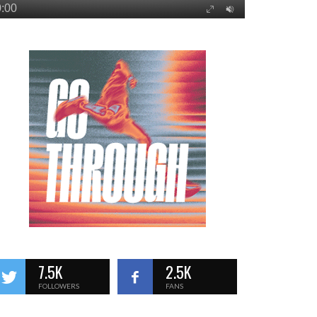
7.5K
2.5K
FOLLOWERS
FANS