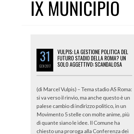
IX MUNICIPIO
31
VULPIS: LA GESTIONE POLITICA DEL
FUTURO STADIO DELLA ROMA? UN
SOLO AGGETTIVO: SCANDALOSA
GEN
2017
(di Marcel Vulpis) – Tema stadio AS Roma:
si va verso il rinvio, ma anche questo è un
palese cambio di indirizzo politico, in un
Movimento 5 stelle con molte anime, più
di quante siano le idee. Il Comune ha
chiesto una proroga alla Conferenza dei