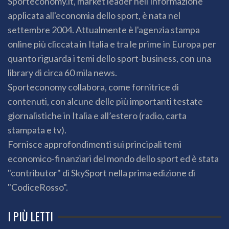
Sporteconomy.it, market leader nell'informazione
applicata all'economia dello sport, è nata nel
settembre 2004. Attualmente è l'agenzia stampa
online più cliccata in Italia e tra le prime in Europa per
quanto riguarda i temi dello sport-business, con una
library di circa 60 mila news.
Sporteconomy collabora, come fornitrice di
contenuti, con alcune delle più importanti testate
giornalistiche in Italia e all’estero (radio, carta
stampata e tv).
Fornisce approfondimenti sui principali temi
economico-finanziari del mondo dello sport ed è stata
"contributor" di SkySport nella prima edizione di
"CodiceRosso".
I PIÙ LETTI