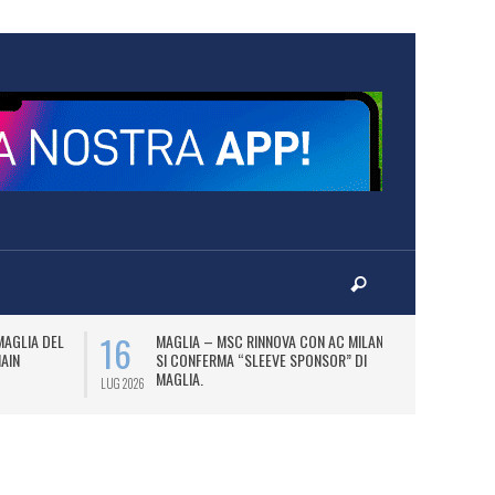
16
17
MAGLIA DEL
MAGLIA – MSC RINNOVA CON AC MILAN E
P
MAIN
SI CONFERMA “SLEEVE SPONSOR” DI
PA
MAGLIA.
LUG 2026
LUG 2026