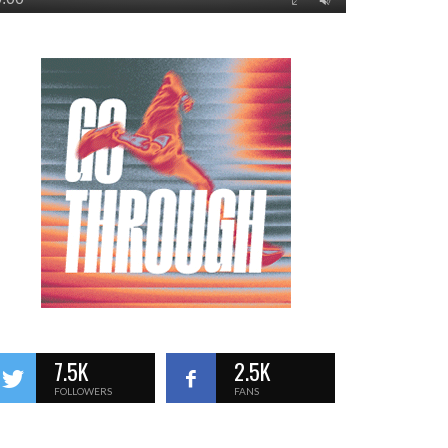
7.5K
2.5K
FOLLOWERS
FANS