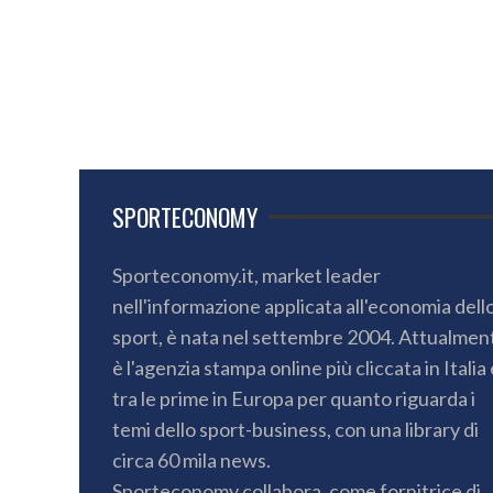
SPORTECONOMY
Sporteconomy.it, market leader
nell'informazione applicata all'economia dell
sport, è nata nel settembre 2004. Attualmen
è l'agenzia stampa online più cliccata in Italia 
tra le prime in Europa per quanto riguarda i
temi dello sport-business, con una library di
circa 60 mila news.
Sporteconomy collabora, come fornitrice di