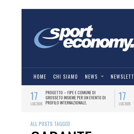
HOME
CHI SIAMO
NEWS
NEWSLET
17
17
T PER
PROGETTO – FIPE E COMUNE DI
026
GROSSETO INSIEME PER UN EVENTO DI
PROFILO INTERNAZIONALE.
LUG 2026
LUG 2026
ALL POSTS TAGGED