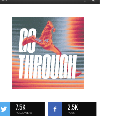
7.5K
2.5K
FOLLOWERS
FANS