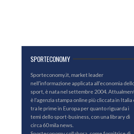
SPORTECONOMY
Sporteconomy.it, market leader
nell'informazione applicata all'economia dell
sport, è nata nel settembre 2004. Attualmen
è l'agenzia stampa online più cliccata in Italia 
tra le prime in Europa per quanto riguarda i
temi dello sport-business, con una library di
circa 60 mila news.
Sporteconomy collabora, come fornitrice di