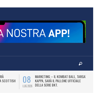
08
10
IRÀ
MARKETING – IL KOMBAT BALL, TARGATO
F
LA SCOTTISH
KAPPA, SARÀ IL PALLONE UFFICIALE
A
DELLA SERIE BKT.
LUG 2026
LUG 2026