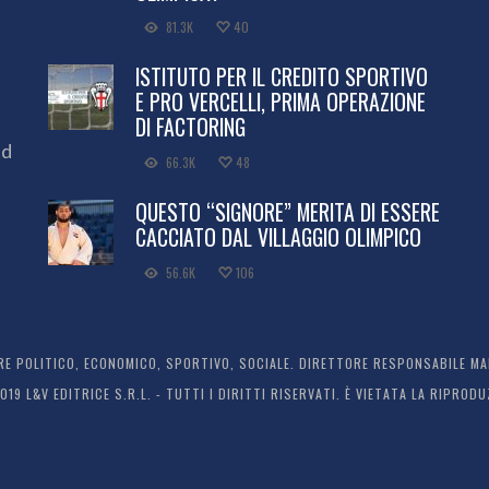
81.3K
40
ISTITUTO PER IL CREDITO SPORTIVO
E PRO VERCELLI, PRIMA OPERAZIONE
DI FACTORING
ed
66.3K
48
QUESTO “SIGNORE” MERITA DI ESSERE
CACCIATO DAL VILLAGGIO OLIMPICO
56.6K
106
 POLITICO, ECONOMICO, SPORTIVO, SOCIALE. DIRETTORE RESPONSABILE MARC
2019 L&V EDITRICE S.R.L. - TUTTI I DIRITTI RISERVATI. È VIETATA LA RIPR