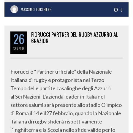
MASSIMO LUCCHESE
0
26
FIORUCCI PARTNER DEL RUGBY AZZURRO AL
6NAZIONI
GEN
2016
Fiorucci è “Partner ufficiale” della Nazionale
Italiana di rugby e protagonista nel Terzo
Tempo delle partite casalinghe degli Azzurri
al Sei Nazioni. L’azienda leader in Italia nel
settore salumi sarà presente allo stadio Olimpico
di Roma il 14 e il27 febbraio, quando la Nazionale
italiana di rugby sfiderà rispettivamente
l’Inghilterra e la Scozia nelle sfide valide per lo