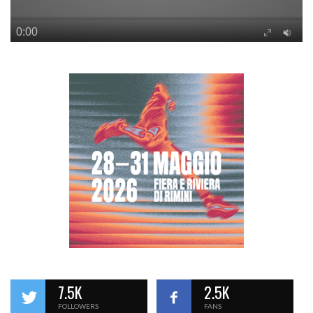
7.5K
2.5K
FOLLOWERS
FANS