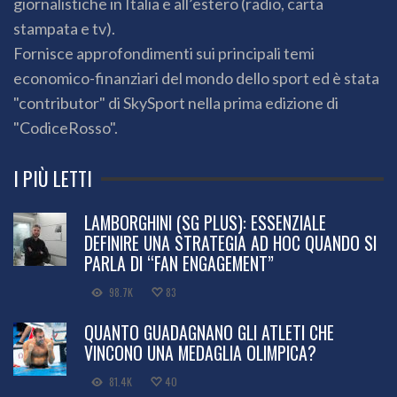
giornalistiche in Italia e all’estero (radio, carta
stampata e tv).
Fornisce approfondimenti sui principali temi
economico-finanziari del mondo dello sport ed è stata
"contributor" di SkySport nella prima edizione di
"CodiceRosso".
I PIÙ LETTI
LAMBORGHINI (SG PLUS): ESSENZIALE
DEFINIRE UNA STRATEGIA AD HOC QUANDO SI
PARLA DI “FAN ENGAGEMENT”
98.7K
83
QUANTO GUADAGNANO GLI ATLETI CHE
VINCONO UNA MEDAGLIA OLIMPICA?
81.4K
40