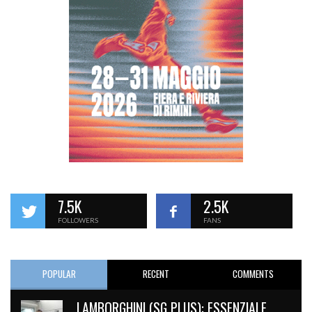
7.5K
2.5K
FOLLOWERS
FANS
POPULAR
RECENT
COMMENTS
LAMBORGHINI (SG PLUS): ESSENZIALE