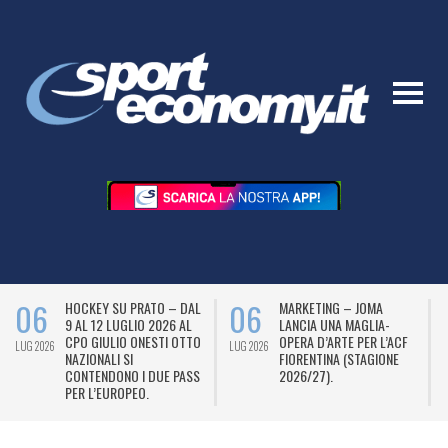
06
06
HOCKEY SU PRATO – DAL
MARKETING – JOMA
9 AL 12 LUGLIO 2026 AL
LANCIA UNA MAGLIA-
CPO GIULIO ONESTI OTTO
OPERA D’ARTE PER L’ACF
LUG 2026
LUG 2026
L
NAZIONALI SI
FIORENTINA (STAGIONE
CONTENDONO I DUE PASS
2026/27).
PER L’EUROPEO.