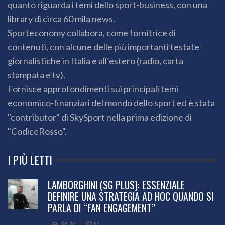
quanto riguarda i temi dello sport-business, con una
library di circa 60 mila news.
Sporteconomy collabora, come fornitrice di
contenuti, con alcune delle più importanti testate
giornalistiche in Italia e all’estero (radio, carta
stampata e tv).
Fornisce approfondimenti sui principali temi
economico-finanziari del mondo dello sport ed è stata
"contributor" di SkySport nella prima edizione di
"CodiceRosso".
I PIÙ LETTI
LAMBORGHINI (SG PLUS): ESSENZIALE
DEFINIRE UNA STRATEGIA AD HOC QUANDO SI
PARLA DI “FAN ENGAGEMENT”
98.3K
83