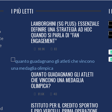
I PIÙ LETTI
I
LAMBORGHINI (SG PLUS): ESSENZIALE
DEFINIRE UNA STRATEGIA AD HOC
o
QUANDO SI PARLA DI “FAN
te
ENGAGEMENT”
e
98.9K
83
QUANTO GUADAGNANO GLI ATLETI
CHE VINCONO UNA MEDAGLIA
OLIMPICA?
81.6K
40
ISTITUTO PER IL CREDITO SPORTIVO
ed
E PRO VERCELLI, PRIMA OPERAZIONE