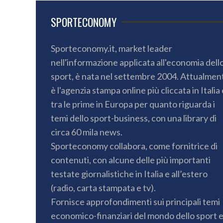
SPORTECONOMY
Sporteconomy.it, market leader
nell'informazione applicata all'economia dell
sport, è nata nel settembre 2004. Attualmen
è l'agenzia stampa online più cliccata in Italia 
tra le prime in Europa per quanto riguarda i
temi dello sport-business, con una library di
circa 60 mila news.
Sporteconomy collabora, come fornitrice di
contenuti, con alcune delle più importanti
testate giornalistiche in Italia e all’estero
(radio, carta stampata e tv).
Fornisce approfondimenti sui principali temi
economico-finanziari del mondo dello sport 