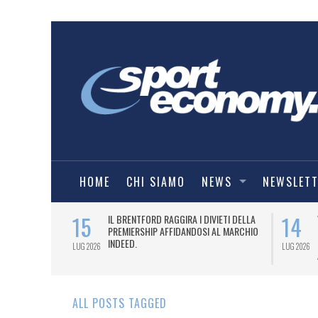
HOME
CHI SIAMO
NEWS
NEWSLET
15
14
SENTA LA
IL BRENTFORD RAGGIRA I DIVIETI DELLA
RDEEN FC.
PREMIERSHIP AFFIDANDOSI AL MARCHIO
INDEED.
LUG 2026
LUG 2026
ALL POSTS TAGGED