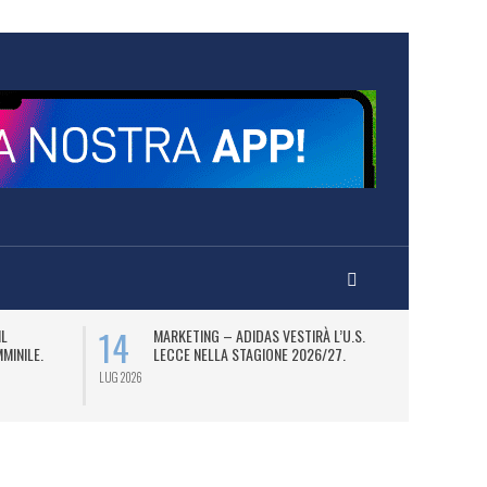
14
16
IL
MARKETING – ADIDAS VESTIRÀ L’U.S.
I
MINILE.
LECCE NELLA STAGIONE 2026/27.
CE
SP
LUG 2026
LUG 2026