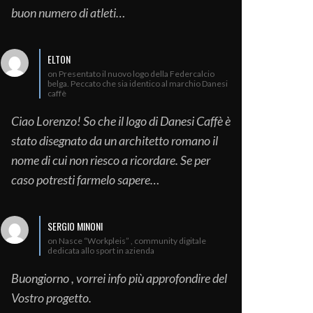
buon numero di atleti…
ELTON
on Presentato il nuovo logo della Federcalcio
belga. Peccato che sia identico al marchio Danesi
caffè
Ciao Lorenzo! So che il logo di Danesi Caffè è
stato disegnato da un architetto romano il
nome di cui non riesco a ricordare. Se per
caso potresti farmelo sapere…
SERGIO MINONI
on Nasce “Workpleis” , community digitale
dedicata allo sport in azienda
Buongiorno , vorrei info più approfondire del
Vostro progetto.