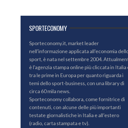
SPORTECONOMY
Sporteconomy.it, market leader
nell'informazione applicata all'economia dell
sport, è nata nel settembre 2004. Attualmen
è l'agenzia stampa online più cliccata in Italia 
tra le prime in Europa per quanto riguarda i
temi dello sport-business, con una library di
circa 60 mila news.
Sporteconomy collabora, come fornitrice di
contenuti, con alcune delle più importanti
testate giornalistiche in Italia e all’estero
(radio, carta stampata e tv).