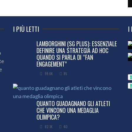
I PIÙ LETTI
I
LAMBORGHINI (SG PLUS): ESSENZIALE
DEFINIRE UNA STRATEGIA AD HOC
o
QUANDO SI PARLA DI “FAN
te
ENGAGEMENT”
e
99.6K
85
QUANTO GUADAGNANO GLI ATLETI
CHE VINCONO UNA MEDAGLIA
OLIMPICA?
82.1K
40