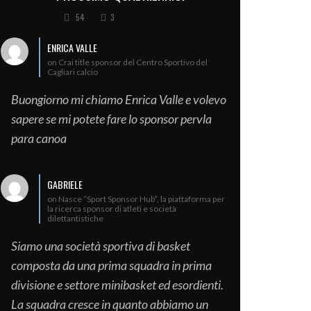
54
3
ENRICA VALLE
on Crai title sponsor del Centro Sportivo del
Cagliari calcio
Buongiorno mi chiamo Enrica Valle e volevo
sapere se mi potete fare lo sponsor pervla
para canoa
GABRIELE
on Nasce “Sport Sponsor Hub”, la piattaforma per
la ricerca sponsor di atleti e società
dilettantistiche
Siamo una società sportiva di basket
composta da una prima squadra in prima
divisione e settore minibasket ed esordienti.
La squadra cresce in quanto abbiamo un