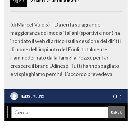
SEMPLICE SPONSORSHIP
GEN
2016
(di Marcel Vulpis) – Da ieri la stragrande
maggioranza dei media italiani (sportivi e non) ha
inondato il web di articoli sulla cessione dei diritti
di nome dell’impianto del Friuli, totalmente
riammodernato dalla famiglia Pozzo, per far
crescere il brand Udinese. Tutti hanno sbagliato
e vi spieghiamo perché. L’accordo prevedeva
MARCEL VULPIS
0