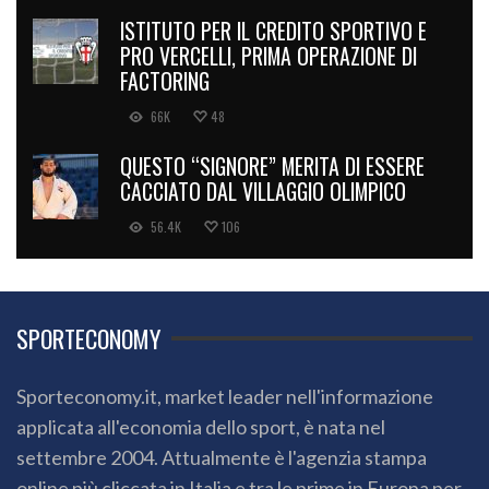
ISTITUTO PER IL CREDITO SPORTIVO E
PRO VERCELLI, PRIMA OPERAZIONE DI
FACTORING
66K
48
QUESTO “SIGNORE” MERITA DI ESSERE
CACCIATO DAL VILLAGGIO OLIMPICO
56.4K
106
SPORTECONOMY
Sporteconomy.it, market leader nell'informazione
applicata all'economia dello sport, è nata nel
settembre 2004. Attualmente è l'agenzia stampa
online più cliccata in Italia e tra le prime in Europa per