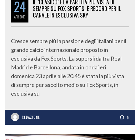
24
IL ‘CLASICO’ È LA PARTITA PIÙ VISTA DI
SEMPRE SU FOX SPORTS, È RECORD PER IL
CANALE IN ESCLUSIVA SKY
APR
2017
Cresce sempre più la passione degli italiani per il
grande calcio internazionale proposto in
esclusiva da Fox Sports. La supersfida tra Real
Madrid e Barcellona, andata in onda ieri
domenica 23 aprile alle 20.45 è stata la più vista
di sempre per ascolto medio su Fox Sports, in
esclusiva su
REDAZIONE
0