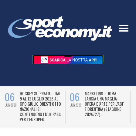
06
06
HOCKEY SU PRATO – DAL
MARKETING – JOMA
9 AL 12 LUGLIO 2026 AL
LANCIA UNA MAGLIA-
CPO GIULIO ONESTI OTTO
OPERA D’ARTE PER L’ACF
LUG 2026
LUG 2026
L
NAZIONALI SI
FIORENTINA (STAGIONE
CONTENDONO I DUE PASS
2026/27).
PER L’EUROPEO.