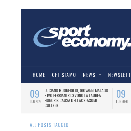
HOME
CHI SIAMO
NEWS
NEWSLET
09
09
PRESTI LA
LUCIANO BUONFIGLIO, GIOVANNI MALAGÒ
ELL’ASOMI
E IVO FERRIANI RICEVONO LA LAUREA
HONORIS CAUSA DELL’ACS-ASOMI
LUG 2026
LUG 2026
COLLEGE.
ALL POSTS TAGGED