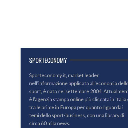
SPORTECONOMY
Sporteconomy.it, market leader
nell'informazione applicata all'economia dell
sport, è nata nel settembre 2004. Attualmen
è l'agenzia stampa online più cliccata in Italia 
tra le prime in Europa per quanto riguarda i
temi dello sport-business, con una library di
circa 60 mila news.