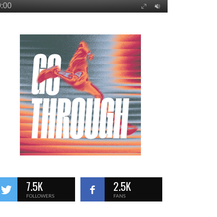
7.5K
2.5K
FOLLOWERS
FANS