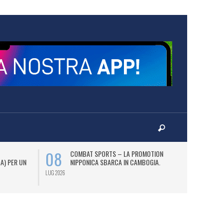
08
12
COMBAT SPORTS – LA PROMOTION
L
 A) PER UN
NIPPONICA SBARCA IN CAMBOGIA.
(2
AS
LUG 2026
LUG 2026