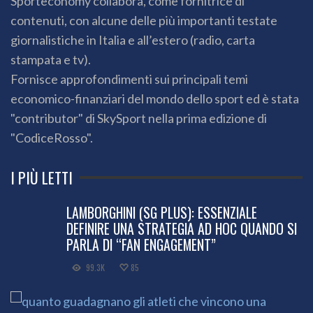
Sporteconomy collabora, come fornitrice di
contenuti, con alcune delle più importanti testate
giornalistiche in Italia e all’estero (radio, carta
stampata e tv).
Fornisce approfondimenti sui principali temi
economico-finanziari del mondo dello sport ed è stata
"contributor" di SkySport nella prima edizione di
"CodiceRosso".
I PIÙ LETTI
LAMBORGHINI (SG PLUS): ESSENZIALE
DEFINIRE UNA STRATEGIA AD HOC QUANDO SI
PARLA DI “FAN ENGAGEMENT”
99.3K
85