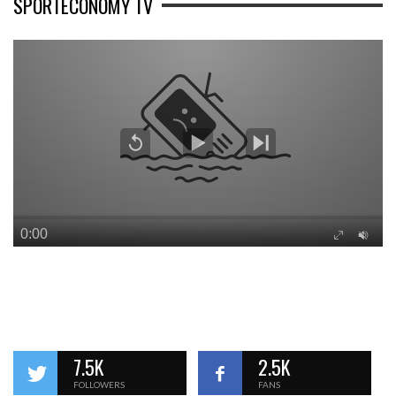
SPORTECONOMY TV
7.5K
2.5K
FOLLOWERS
FANS