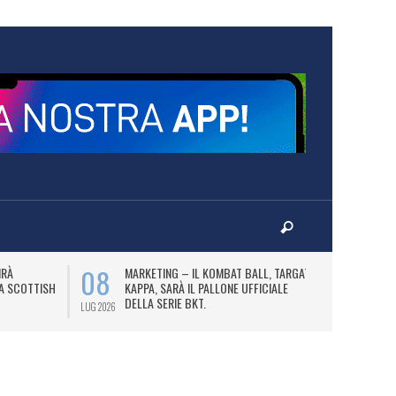
08
10
IRÀ
MARKETING – IL KOMBAT BALL, TARGATO
F
LA SCOTTISH
KAPPA, SARÀ IL PALLONE UFFICIALE
A
DELLA SERIE BKT.
LUG 2026
LUG 2026