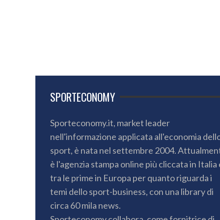
SPORTECONOMY
Sporteconomy.it, market leader
nell'informazione applicata all'economia dell
sport, è nata nel settembre 2004. Attualmen
è l'agenzia stampa online più cliccata in Italia 
tra le prime in Europa per quanto riguarda i
temi dello sport-business, con una library di
circa 60 mila news.
Sporteconomy collabora, come fornitrice di