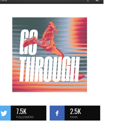
7.5K
2.5K
FOLLOWERS
FANS