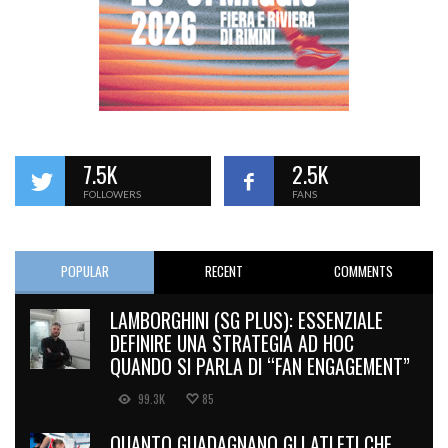
7.5K
2.5K
FOLLOWERS
FANS
POPULAR
RECENT
COMMENTS
LAMBORGHINI (SG PLUS): ESSENZIALE
DEFINIRE UNA STRATEGIA AD HOC
QUANDO SI PARLA DI “FAN ENGAGEMENT”
99.3K
85
QUANTO GUADAGNANO GLI ATLETI CHE