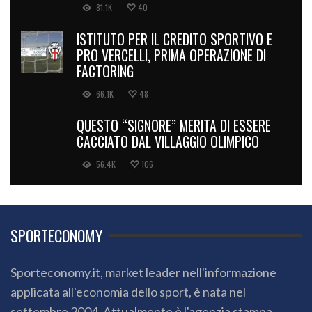
81.1K
40
ISTITUTO PER IL CREDITO SPORTIVO E
PRO VERCELLI, PRIMA OPERAZIONE DI
FACTORING
66.1K
48
QUESTO “SIGNORE” MERITA DI ESSERE
CACCIATO DAL VILLAGGIO OLIMPICO
56.4K
106
SPORTECONOMY
Sporteconomy.it, market leader nell'informazione
applicata all'economia dello sport, è nata nel
settembre 2004. Attualmente è l'agenzia stampa