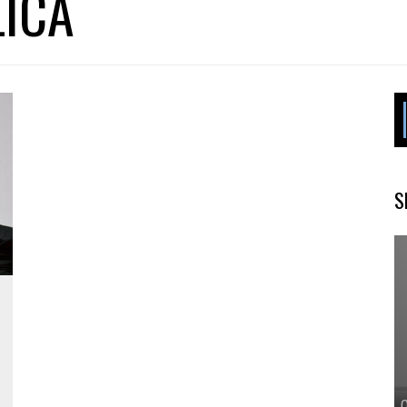
LICA
S