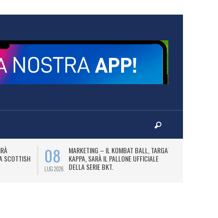
08
10
IRÀ
MARKETING – IL KOMBAT BALL, TARGATO
F
LA SCOTTISH
KAPPA, SARÀ IL PALLONE UFFICIALE
A
DELLA SERIE BKT.
LUG 2026
LUG 2026