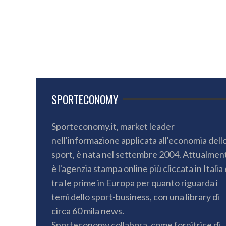
SPORTECONOMY
Sporteconomy.it, market leader
nell'informazione applicata all'economia dell
sport, è nata nel settembre 2004. Attualmen
è l'agenzia stampa online più cliccata in Italia 
tra le prime in Europa per quanto riguarda i
temi dello sport-business, con una library di
circa 60 mila news.
Sporteconomy collabora, come fornitrice di