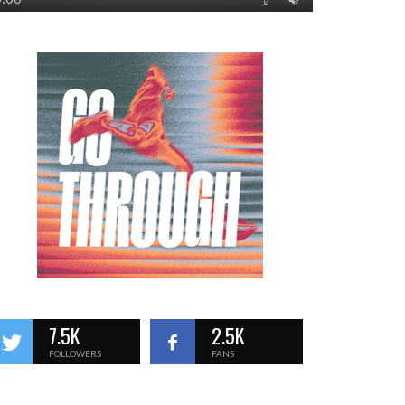
7.5K
2.5K
FOLLOWERS
FANS