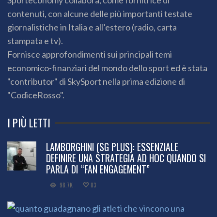
Sporteconomy collabora, come fornitrice di
contenuti, con alcune delle più importanti testate
giornalistiche in Italia e all’estero (radio, carta
stampata e tv).
Fornisce approfondimenti sui principali temi
economico-finanziari del mondo dello sport ed è stata
"contributor" di SkySport nella prima edizione di
"CodiceRosso".
I PIÙ LETTI
LAMBORGHINI (SG PLUS): ESSENZIALE
DEFINIRE UNA STRATEGIA AD HOC QUANDO SI
PARLA DI “FAN ENGAGEMENT”
98.7K
83