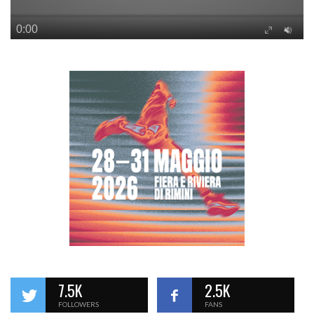
7.5K
2.5K
FOLLOWERS
FANS