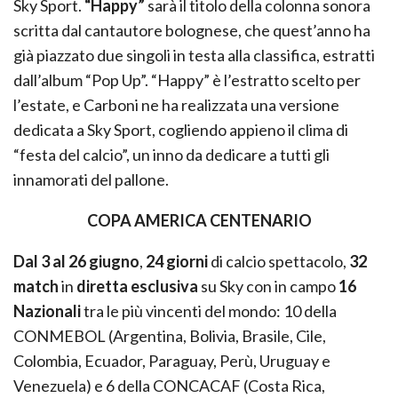
Sky Sport.
“Happy”
sarà il titolo della colonna sonora
scritta dal cantautore bolognese, che quest’anno ha
già piazzato due singoli in testa alla classifica, estratti
dall’album “Pop Up”. “Happy” è l’estratto scelto per
l’estate, e Carboni ne ha realizzata una versione
dedicata a Sky Sport, cogliendo appieno il clima di
“festa del calcio”, un inno da dedicare a tutti gli
innamorati del pallone.
COPA AMERICA CENTENARIO
Dal 3 al 26 giugno
,
24 giorni
di calcio spettacolo,
32
match
in
diretta esclusiva
su Sky con in campo
16
Nazionali
tra le più vincenti del mondo: 10 della
CONMEBOL (Argentina, Bolivia, Brasile, Cile,
Colombia, Ecuador, Paraguay, Perù, Uruguay e
Venezuela) e 6 della CONCACAF (Costa Rica,