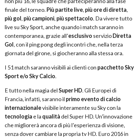
non più 16, le squadre che parteciperanno alla fase
finale del torneo.
Più partite live
,
più ore di diretta
,
più gol
,
più campioni
,
più spettacolo
. Da vivere tutto
live su Sky Sport, anche quando i match saranno in
contemporanea, grazie all’
esclusivo
servizio
Diretta
Gol
, con il ping pong degli incontri che, nella terza
giornata del girone, si giocheranno alla stessa ora.
I 51 match saranno visibili ai clienti con
pacchetto Sky
Sport e/o Sky Calcio
.
E tutto nella magia del
Super HD
. Gli Europei di
Francia, infatti, saranno il
primo evento di calcio
internazionale
visibile interamente su Sky con la
tecnologia
e la
qualità
del Super HD. Un’innovazione
che migliorerà ancora di più l’esperienza di visione,
senza dover cambiare la propria tv HD. Euro 2016 in