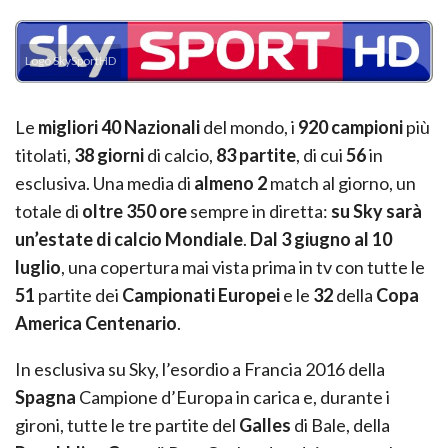
Logo SkySportHD
Le
migliori 40 Nazionali
del mondo, i
920
campioni
più
titolati,
38 giorni
di calcio,
83 partite
, di cui
56
in
esclusiva. Una media di
almeno 2
match al giorno, un
totale di
oltre
350 ore
sempre in diretta:
su Sky sarà
un’estate di calcio Mondiale
.
Dal 3 giugno al 10
luglio
, una copertura mai vista prima in tv con tutte le
51
partite dei
Campionati Europei
e le
32
della
Copa
America Centenario
.
In esclusiva su Sky, l’esordio a Francia 2016 della
Spagna
Campione d’Europa in carica e, durante i
gironi, tutte le tre partite del
Galles
di Bale, della