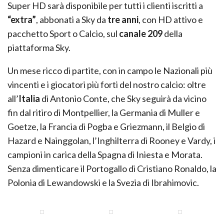
Super HD sarà disponibile per tutti i clienti iscritti a
“extra”
, abbonati a Sky da
tre anni
, con HD attivo e
pacchetto Sport o Calcio, sul
canale 209
della
piattaforma Sky.
Un mese ricco di partite, con in campo le Nazionali più
vincenti e i giocatori più forti del nostro calcio: oltre
all’
Italia
di Antonio Conte, che Sky seguirà da vicino
fin dal ritiro di Montpellier, la Germania di Muller e
Goetze, la Francia di Pogba e Griezmann, il Belgio di
Hazard e Nainggolan, l’Inghilterra di Rooney e Vardy, i
campioni in carica della Spagna di Iniesta e Morata.
Senza dimenticare il Portogallo di Cristiano Ronaldo, la
Polonia di Lewandowski e la Svezia di Ibrahimovic.