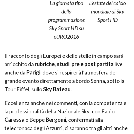
La giornata tipo
L’estate del calcio
della
mondiale di Sky
programmazione
Sport HD
Sky Sport HD su
eURO2016
Il racconto degli Europei e delle stelle in campo sarà
arricchito da
rubriche
,
studi
,
pre e post
partita
live
anche da
Parigi
, dove si respirerà l’atmosfera del
grande evento direttamente a bordo Senna, sotto la
Tour Eiffel, sullo
Sky Bateau
.
Eccellenza anche nei commenti, con la competenza e
la professionalità della Nazionale Sky: con Fabio
Caressa
e Beppe
Bergomi
, confermati alla
telecronaca degli Azzurri, ci saranno tra gli altri anche