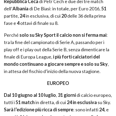
Repubblica Ceca
di Petr Cech e due dei tre match
dell’
Albania
di De Biasi: in totale, per Euro 2016,
51
partite,
24
in esclusiva, di cui
20
delle 36 della prima
fase e
4
ottavi di finale su 8.
Perché
solo su Sky Sport il calcio non si ferma mai
:
tra la fine del campionato di Serie A, passando per i
play off e i play out della Serie B, senza dimenticare la
finale di Europa League,
i più forti calciatori del
mondo continuano a giocare sempre e solo su Sky
,
in attesa del fischio d’inizio della nuova stagione.
EUROPEO
Dal 10 giugno al 10 luglio
,
31 giorni
di calcio europeo,
tutti i
51 match
in diretta, di cui
24 in esclusiva
su Sky.
Sarà l’edizione più ricca di sempre
: sono infatti
24
, e