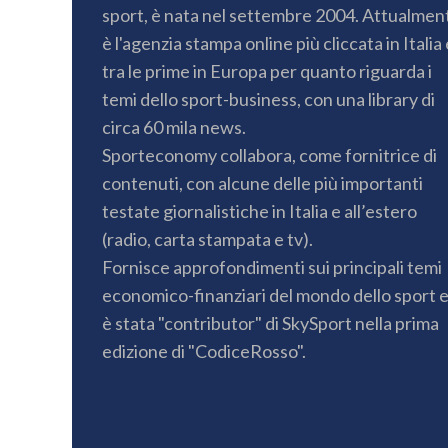
sport, è nata nel settembre 2004. Attualmen
è l'agenzia stampa online più cliccata in Italia 
tra le prime in Europa per quanto riguarda i
temi dello sport-business, con una library di
circa 60 mila news.
Sporteconomy collabora, come fornitrice di
contenuti, con alcune delle più importanti
testate giornalistiche in Italia e all’estero
(radio, carta stampata e tv).
Fornisce approfondimenti sui principali temi
economico-finanziari del mondo dello sport 
è stata "contributor" di SkySport nella prima
edizione di "CodiceRosso".