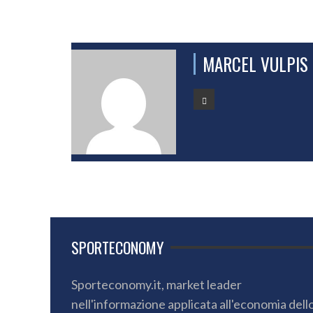
MARCEL VULPIS
SPORTECONOMY
Sporteconomy.it, market leader
nell'informazione applicata all'economia dell