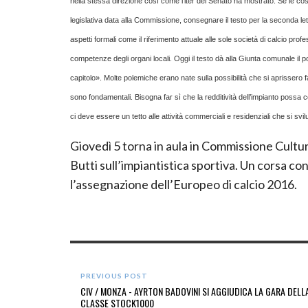
nella stessa direzione così come l’iter del Senato ha mostrato. Se le 
legislativa data alla Commissione, consegnare il testo per la seconda l
aspetti formali come il riferimento attuale alle sole società di calcio pro
competenze degli organi locali. Oggi il testo dà alla Giunta comunale i
capitolo». Molte polemiche erano nate sulla possibilità che si aprissero fa
sono fondamentali. Bisogna far sì che la redditività dell’impianto possa co
ci deve essere un tetto alle attività commerciali e residenziali che si svilu
Giovedì 5 torna in aula in Commissione Cultura
Butti sull’impiantistica sportiva. Un corsa cont
l’assegnazione dell’Europeo di calcio 2016.
PREVIOUS POST
CIV / MONZA - AYRTON BADOVINI SI AGGIUDICA LA GARA DELL
CLASSE STOCK1000