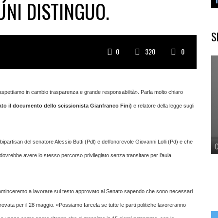
UNI DISTINGUO.
S
0
320
0
i aspettiamo in cambio trasparenza e grande responsabilità». Parla molto chiaro
rmato il documento dello scissionista Gianfranco Fini)
e relatore della legge sugli
bipartisan del senatore Alessio Butti (Pdl) e dell’onorevole Giovanni Lolli (Pd) e che
ovrebbe avere lo stesso percorso privilegiato senza transitare per l’aula.
 cominceremo a lavorare sul testo approvato al Senato sapendo che sono necessari
rovata per il 28 maggio. «Possiamo farcela se tutte le parti politiche lavoreranno