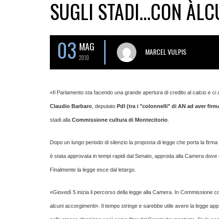
SUGLI STADI…CON ALC
03
MAG
MARCEL VULPIS
2010
«Il Parlamento sta facendo una grande apertura di credito al calcio e c
Claudio Barbaro
, deputato
Pdl (tra i "colonnelli" di AN ad aver fi
stadi alla
Commissione cultura di Montecitorio
.
Dopo un lungo periodo di silenzio la proposta di legge che porta la firma 
è stata approvata in tempi rapidi dal Senato, approda alla Camera dove d
Finalmente la legge esce dal letargo.
«Giovedì 5 inizia il percorso della legge alla Camera. In Commissione
alcuni accorgimenti». Il tempo stringe e sarebbe utile avere la legge app