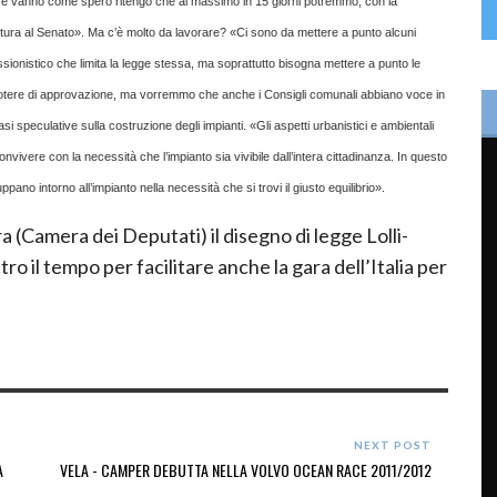
cose vanno come spero ritengo che al massimo in 15 giorni potremmo, con la
ettura al Senato». Ma c’è molto da lavorare? «Ci sono da mettere a punto alcuni
fessionistico che limita la legge stessa, ma soprattutto bisogna mettere a punto le
l potere di approvazione, ma vorremmo che anche i Consigli comunali abbiano voce in
si speculative sulla costruzione degli impianti. «Gli aspetti urbanistici e ambientali
nvivere con la necessità che l’impianto sia vivibile dall’intera cittadinanza. In questo
ppano intorno all’impianto nella necessità che si trovi il giusto equilibrio».
 (Camera dei Deputati) il disegno di legge Lolli-
ro il tempo per facilitare anche la gara dell’Italia per
NEXT POST
A
VELA - CAMPER DEBUTTA NELLA VOLVO OCEAN RACE 2011/2012