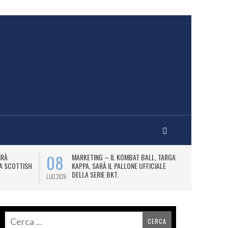
08
10
IRÀ
MARKETING – IL KOMBAT BALL, TARGATO
F
LA SCOTTISH
KAPPA, SARÀ IL PALLONE UFFICIALE
A
DELLA SERIE BKT.
LUG 2026
LUG 2026