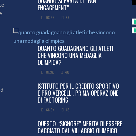
QUANDO SI PARLA DI “FAN
te
ENGAGEMENT”
e
98.6K
83
QUANTO GUADAGNANO GLI ATLETI
CHE VINCONO UNA MEDAGLIA
OLIMPICA?
81.3K
40
ISTITUTO PER IL CREDITO SPORTIVO
ed
E PRO VERCELLI, PRIMA OPERAZIONE
DI FACTORING
66.3K
48
QUESTO “SIGNORE” MERITA DI ESSERE
CACCIATO DAL VILLAGGIO OLIMPICO