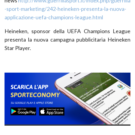
news
http://www.guerrillasport.it/index.php/guerrilla
-sport-marketing/242-heineken-presenta-la-nuova-
applicazione-uefa-champions-league.html
Heineken, sponsor della
UEFA Champions League
presenta la nuova campagna pubblicitaria Heineken
Star Player.