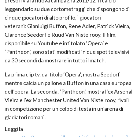
preso il via la nuova campagna 2
Il calcio
011/12.
leggendario su due cortometraggi che dispongono di
cinque giocatori di alto profilo, i giocatori
veterani: Gianluigi Buffon, Rene Adler, Patrick Vieira,
Clarence Seedorf e Ruud Van Nistelrooy. Il film,
disponibile su Youtube e intitolato ‘Opera’ e
‘Pantheon’, sono stati modificati in due spot televisivi
da 30 secondi da mostrare in tutto il match.
La prima clip tv, dal titolo ‘Opera’, mostra Seedorf
mentre calcia un pallone a Buffon in una casa europea
dell’opera. La seconda, ‘Pantheon’, mostra l’ex Arsenal
Vieira e l’ex Manchester United Van Nistelrooy, rivali
in competizione per un colpo di testa in un’arena di
gladiatori romani.
Leggi la