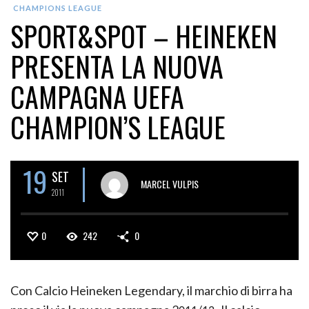
CHAMPIONS LEAGUE
SPORT&SPOT – HEINEKEN
PRESENTA LA NUOVA
CAMPAGNA UEFA
CHAMPION’S LEAGUE
19
SET
MARCEL VULPIS
2011
0
242
0
Con Calcio Heineken Legendary, il marchio di birra ha