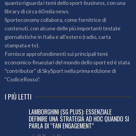
quanto riguarda i temi dello sport-business, con una
library di circa 60 mila news.
Sporteconomy collabora, come fornitrice di
contenuti, con alcune delle più importanti testate
giornalistiche in Italia e all’estero (radio, carta
stampata e tv).
Fornisce approfondimenti sui principali temi
economico-finanziari del mondo dello sport ed è stata
"contributor" di SkySport nella prima edizione di
"CodiceRosso".
I PIÙ LETTI
LAMBORGHINI (SG PLUS): ESSENZIALE
DEFINIRE UNA STRATEGIA AD HOC QUANDO SI
PARLA DI “FAN ENGAGEMENT”
98.3K
83