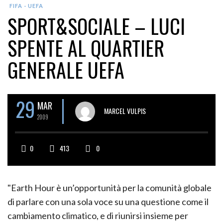
FIFA - UEFA
SPORT&SOCIALE – LUCI
SPENTE AL QUARTIER
GENERALE UEFA
29
MAR
MARCEL VULPIS
2009
0
413
0
"Earth Hour è un’opportunità per la comunità globale
di parlare con una sola voce su una questione come il
cambiamento climatico, e di riunirsi insieme per