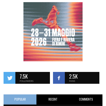
7.5K
2.5K
FOLLOWERS
FANS
POPULAR
RECENT
COMMENTS