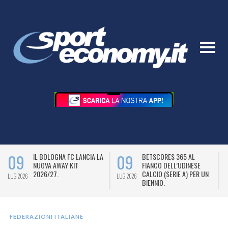
09
09
IL BOLOGNA FC LANCIA LA
BETSCORES 365 AL
NUOVA AWAY KIT
FIANCO DELL’UDINESE
2026/27.
CALCIO (SERIE A) PER UN
LUG 2026
LUG 2026
L
BIENNIO.
FEDERAZIONI ITALIANE