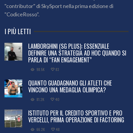
"contributor" di SkySport nella prima edizione di
"CodiceRosso".
I PIÙ LETTI
LAMBORGHINI (SG PLUS): ESSENZIALE
DEFINIRE UNA STRATEGIA AD HOC QUANDO SI
PARLA DI “FAN ENGAGEMENT”
98.5K
83
QUANTO GUADAGNANO GLI ATLETI CHE
VINCONO UNA MEDAGLIA OLIMPICA?
81.2K
40
ISTITUTO PER IL CREDITO SPORTIVO E PRO
VERCELLI, PRIMA OPERAZIONE DI FACTORING
66.2K
48