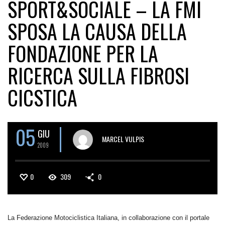
SPORT&SOCIALE – LA FMI
SPOSA LA CAUSA DELLA
FONDAZIONE PER LA
RICERCA SULLA FIBROSI
CICSTICA
05
GIU
MARCEL VULPIS
2009
0
309
0
La Federazione Motociclistica
Italiana, in collaborazione con il portale