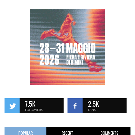
7.5K
2.5K
FOLLOWERS
FANS
POPULAR
RECENT
COMMENTS