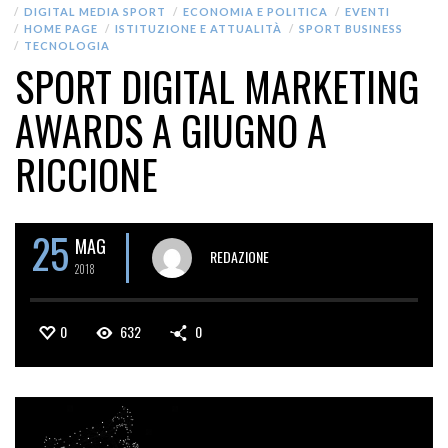
DIGITAL MEDIA SPORT
ECONOMIA E POLITICA
EVENTI
HOME PAGE
ISTITUZIONE E ATTUALITÀ
SPORT BUSINESS
TECNOLOGIA
SPORT DIGITAL MARKETING
AWARDS A GIUGNO A
RICCIONE
25
MAG
REDAZIONE
2018
0
632
0