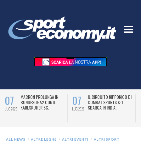
07
07
MACRON PROLUNGA IN
IL CIRCUITO NIPPONICO DI
BUNDESLIGA2 CON IL
COMBAT SPORTS K-1
KARLSRUHER SC.
SBARCA IN INDIA.
LUG 2026
LUG 2026
L
ALL NEWS
ALTRE LEGHE
ALTRI EVENTI
ALTRI SPORT