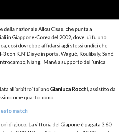
re della nazionale
Aliou
Cisse
,
che punta a
ali in Giappone-Corea del 2002, dove lui fu
uno
ca, così dovrebbe affidarsi agli stessi undici che
-4-3 con
K.N’Diaye
in porta,
Wagué
,
Koulibaly
,
Sané
,
entrocampo,
Niang
,
Mané
a supporto dell’unica
data all’arbitro
i
taliano
Gianluca Rocchi
, assistito da
ssim
come quarto uomo.
uesto match
oni di gioco. La vittoria del
Giapone
è pagata
3.60
,