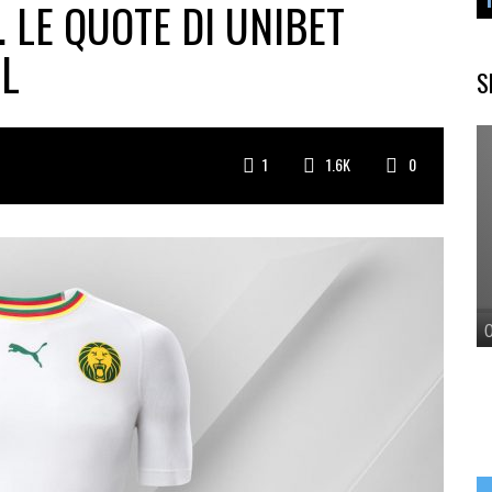
. LE QUOTE DI UNIBET
L
S
1
1.6K
0