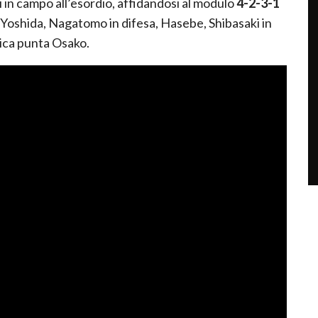
si in campo all’esordio, affidandosi al modulo
4-2-3-1
Yoshida
,
Nagatomo
in difesa,
Hasebe
,
Shibasaki
in
nica punta
Osako
.