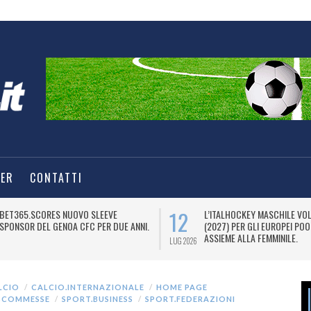
TER
CONTATTI
14
CRESCE L’INTERESSE TV PER IL
MARKETING – ADIDAS VESTIRÀ
PRODOTTO LEGA VOLLEY FEMMINILE.
LECCE NELLA STAGIONE 2026
LUG 2026
LCIO
CALCIO.INTERNAZIONALE
HOME PAGE
 SCOMMESSE
SPORT.BUSINESS
SPORT.FEDERAZIONI