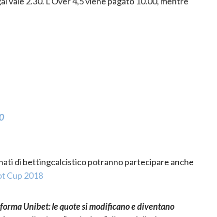
gal
vale
2.30
. L’Over 4,5 viene pagato
10.00
,
mentre
00
nati di
betting
calcistico potranno partecipare anche
ot Cup 2018
aforma Unibet: le quote si modificano e diventano