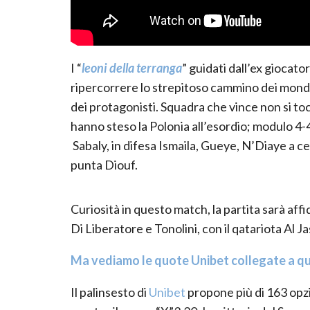
I “
leoni della
terranga
” guidati dall’ex giocato
ripercorrere lo strepitoso cammino dei mondi
dei
protagonist
i
. Squadra che vince non si toc
hanno steso la Polonia all’esordio; modulo 4
Sabaly
, in difesa
Ismaila
,
Gueye
, N’
Diaye
a c
punta
Diouf
.
Curiosità in questo match, la partita sarà affi
Di Liberatore e
Tonolini
, con il qatariota Al
Ja
Ma vediamo le quote Unibet collegate a q
Il palinsesto di
Unibet
propone più di
1
63
opzi