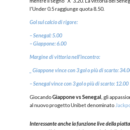
mentre il segno “X”
3.20
. La vittoria
d
el Sene
l’Under 0.5 raggiunge quota
8.50
.
Gol sul calcio di rigore:
–
Senegal: 5.00
–
Giappone: 6.00
Margine di vittoria nell’incontro:
_
Giappone vince con 3 gol o più di scarto
: 34.
–
Senegal vince con 3 gol o più di scarto: 12.00
Giocando
Giappone
vs
Senegal
, gli appassio
al nuovo progetto
Unibet
denominat
o
Jackp
Interessante anche la funzione live della piatt