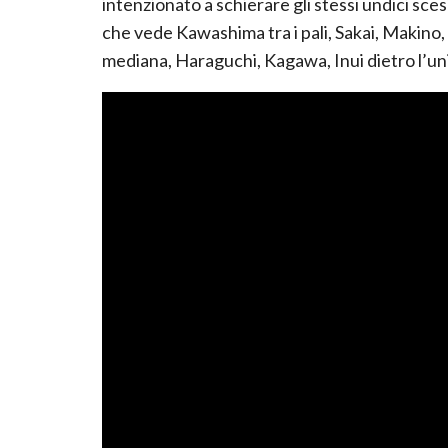
intenzionato a schierare gli stessi undici sce
che vede
Kawashima
tra i pali,
Sakai,
Makino
,
mediana,
Haraguchi
,
Kagawa
,
In
ui
dietro l’u