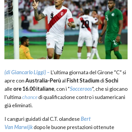
(di Giancarlo Liggi) –
L’ultima giornata del Girone “C” si
apre con
Australia-Perù
al
Fisht
Stadium
di
Sochi
alle
ore 16.00
italiane
, con i “
Socceroos
”, che si giocano
l’ultima
chance
di qualificazione contro i sudamericani
già eliminati.
I canguri guidati dal
C.T.
olandese
Bert
Van
Marwijk
dopo le buone prestazioni ottenute