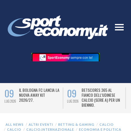
09
09
IL BOLOGNA FC LANCIA LA
BETSCORES 365 AL
NUOVA AWAY KIT
FIANCO DELL’UDINESE
2026/27.
CALCIO (SERIE A) PER UN
LUG 2026
LUG 2026
L
BIENNIO.
ALL NEWS
ALTRI EVENTI
BETTING & GAMING
CALCIO
CALCIO
CALCIO.INTERNAZIONALE
ECONOMIA E POLITICA