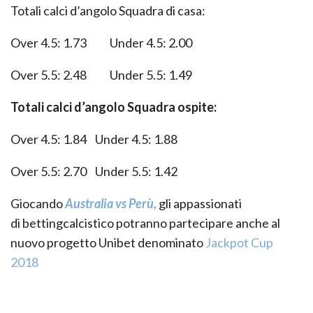
Totali calci d’angolo Squadra di casa:
Over
4
.5:
1.73
Under
4
.5:
2.00
Over 5.5: 2.48 Under 5.5: 1.49
Totali calci d’angolo Squadra ospite:
Over
4
.5:
1.84
Under
4
.5:
1.88
Over 5.5: 2.70 Under 5.5: 1.42
Giocando
Australia
vs
Perù
,
gli appassionati
di
betting
calcistico potranno partecipare anche al
nuovo progetto
Unibet
denominat
o
Jackpot Cup
2018