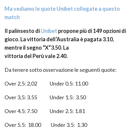
Ma vediamo le quote Unibet collegate a questo
match
Il palinsesto di
Unibet
propone più di
1
49
opzioni di
gioco. La vittoria del
l
’Australia
è pagata
3.
1
0
,
mentre il segno “X”
3.
50
. La
vittoria
d
e
l
Per
ù
vale
2.
40
.
Da tenere sotto osservazione le seguenti quote:
O
ver 2,5: 2,02
U
nder 0.5: 11.00
O
ver 3,5: 3.55
U
nder 1.5: 3.50
O
ver 4.5: 7.50
U
nder 2.5: 1.81
O
ver 5.5: 18.00
U
nder 3.5: 1.30