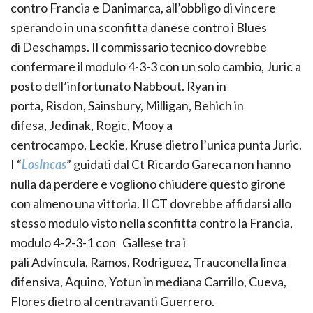
contro Francia e Danimarca
,
all’obbligo di vincere
sperando in una sconfitta danese contro i Blues
di
Deschamp
s
.
Il commissario tecnico dovrebbe
confermare il modulo 4-3-3 con un solo cambio,
Juric
a
posto dell’infortunato
Nabbout
.
Ryan
in
porta,
Risdon
,
Sainsbury
,
Mill
igan
,
Behich
in
difesa,
Jedinak
,
Rogic
,
Mooy
a
centrocampo,
Leckie
,
Kruse
dietro l’unica punta
Juric
.
I “
L
os
Incas
” guidati dal
Ct
Ricardo
Gareca
non hanno
nulla da perdere e vogliono chiudere questo girone
con almeno una vittoria.
Il CT
d
ovrebbe affidarsi allo
stesso modulo
visto nella sconfitta contro la Francia,
modulo 4-2-3-1 con
Gallese
tra i
pali
Advíncula
,
Ramos
,
Rodrigu
ez
,
Trauco
nella linea
difensiva,
Aquino,
Yotun
in mediana
Carrillo, Cueva,
Flores
dietro al centravanti
Guerrero
.