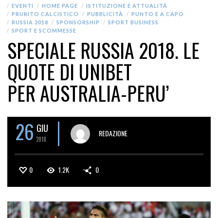
EVENTI
HOME PAGE
ISTITUZIONE E ATTUALITÀ
PRURITO CALCISTICO
PUBBLICITÀ
PUNTO E A CAPO
RUSSIA 2018
SPONSORSHIP
SPORT BUSINESS
SPORT E SCOMMESSE
SPECIALE RUSSIA 2018. LE
QUOTE DI UNIBET
PER AUSTRALIA-PERU’
26
GIU
REDAZIONE
2018
0
1.2K
0