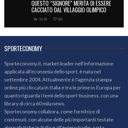
QUESTO “SIGNORE” MERITA DI ESSERE
CACCIATO DAL VILLAGGIO OLIMPICO
56.8K
106
SPORTECONOMY
Sporteconomy.it, market leader nell'informazione
applicata all'economia dello sport, è nata nel
settembre 2004. Attualmente è l'agenzia stampa
online più cliccata in Italia e tra le prime in Europa per
quanto riguarda i temi dello sport-business, con una
library di circa 60 mila news.
Sporteconomy collabora, come fornitrice di
contenuti, con alcune delle più importanti testate
giornalistiche in Italia e all’estero (radio, carta