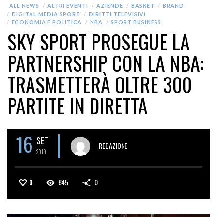
ALL NEWS
ALTRI EVENTI
AZIENDE
BASKET
BRAND
DIGITAL MEDIA SPORT
DIRITTI TELEVISIVI
ECONOMIA E POLITICA
NBA
SPORT BUSINESS
SKY SPORT PROSEGUE LA
PARTNERSHIP CON LA NBA:
TRASMETTERÀ OLTRE 300
PARTITE IN DIRETTA
16
SET
REDAZIONE
2019
0
845
0