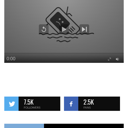
7.5K
2.5K
FOLLOWERS
FANS