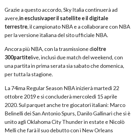
Grazie a questo accordo, Sky Italia continuerà ad
avere,
in esclusiva
per il satellite e il digitale
terrestre
, il campionato NBA e a collaborare con NBA
per la versione italiana del sito ufficiale NBA.
Ancora più NBA, con la trasmissione di
oltre
300
partite
live, inclusi due match del weekend, con
una partita in prima serata sia sabato che domenica,
per tutta la stagione.
La 74ima Regular Season NBA inizierà martedì 22
ottobre 2019 e si concluderà mercoledì 15 aprile
2020. Sul parquet anche tre giocatori italiani: Marco
Belinelli dei San Antonio Spurs, Danilo Gallinari che si è
unito agli Oklahoma City Thunder in estate e Nicolò
Melli che farà il suo debutto con i New Orleans