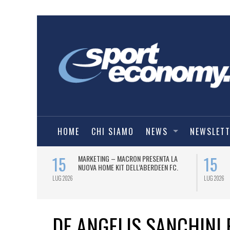
HOME
CHI SIAMO
NEWS
NEWSLET
14
CRESCE L’INTERESSE TV PER IL
MARKETING – ADIDAS VESTIR
PRODOTTO LEGA VOLLEY FEMMINILE.
LECCE NELLA STAGIONE 202
LUG 2026
DE ANGELIS SANCHINI 