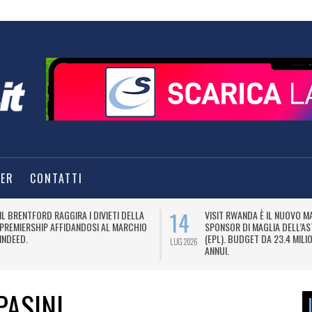
TER
CONTATTI
14
14
À L’U.S.
BANCA DEL FUCINO DIVENTA OFFICIAL
M
6/27.
PARTNER DELLA FEDERAZIONE ITALIANA
V
SCHERMA PER LA STAGIONE 2026/27.
LUG 2026
LUG 2026
PASINI