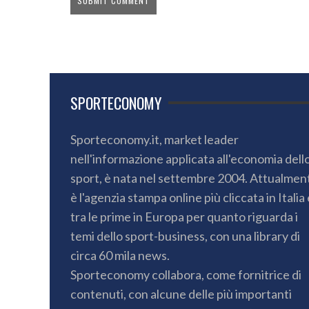
SPORTECONOMY
Sporteconomy.it, market leader
nell'informazione applicata all'economia dell
sport, è nata nel settembre 2004. Attualmen
è l'agenzia stampa online più cliccata in Italia 
tra le prime in Europa per quanto riguarda i
temi dello sport-business, con una library di
circa 60 mila news.
Sporteconomy collabora, come fornitrice di
contenuti, con alcune delle più importanti
testate giornalistiche in Italia e all’estero