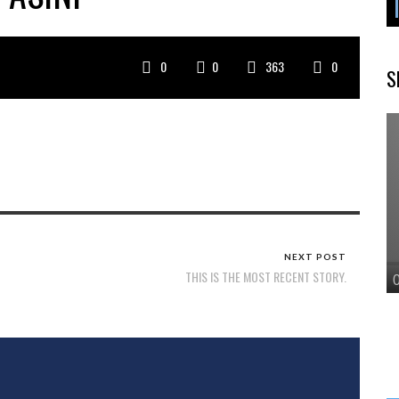
0
0
363
0
S
NEXT POST
THIS IS THE MOST RECENT STORY.