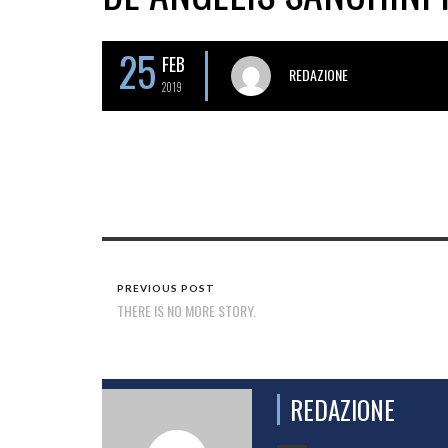
25
FEB
REDAZIONE
2019
PREVIOUS POST
THERE IS NO MORE STORY.
REDAZIONE