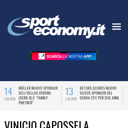
14
13
MÜLLER NUOVO SPONSOR
BET365.SCORES NUOVO
DELL’HELLAS VERONA
SLEEVE SPONSOR DEL
(SERIE B) E “FAMILY
GENOA CFC PER DUE ANNI.
LUG 2026
LUG 2026
L
PARTNER”
VINICIO CAPOSSELA