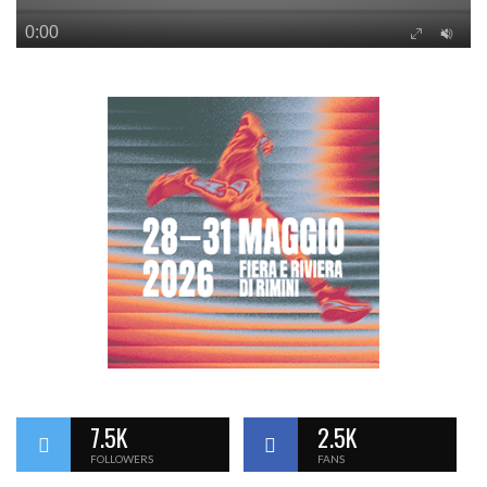
7.5K
2.5K
FOLLOWERS
FANS