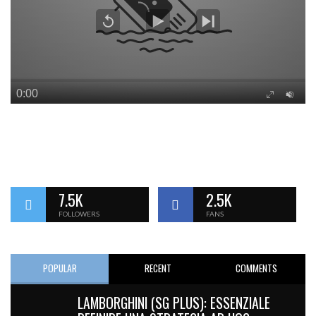
7.5K
2.5K
FOLLOWERS
FANS
POPULAR
RECENT
COMMENTS
LAMBORGHINI (SG PLUS): ESSENZIALE