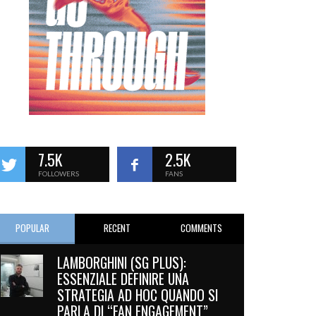
7.5K
2.5K
FOLLOWERS
FANS
POPULAR
RECENT
COMMENTS
LAMBORGHINI (SG PLUS):
ESSENZIALE DEFINIRE UNA
STRATEGIA AD HOC QUANDO SI
PARLA DI “FAN ENGAGEMENT”