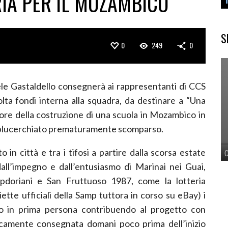
RIA PER IL MOZAMBICO
S
0
249
0
ele Gastaldello consegnerà ai rappresentanti di CCS
olta fondi interna alla squadra, da destinare a “Una
vore della costruzione di una scuola in Mozambico in
o blucerchiato prematuramente scomparso.
in città e tra i tifosi a partire dalla scorsa estate
all’impegno e dall’entusiasmo di Marinai nei Guai,
doriani e San Fruttuoso 1987, come la lotteria
iette ufficiali della Samp tuttora in corso su eBay) i
co in prima persona contribuendo al progetto con
camente consegnata domani poco prima dell’inizio