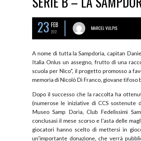
SERIE B – LA SAMPDO
23
FEB
MARCEL VULPIS
2012
A nome di tutta la Sampdoria, capitan Dani
Italia Onlus un assegno, frutto di una racc
scuola per Nico”, il progetto promosso a fa
memoria di Nicolò Di Franco, giovane tifos
Dopo il successo che la raccolta ha ottenuto 
(numerose le iniziative di CCS sostenute d
Museo Samp Doria, Club Fedelissimi Samp
conclusasi il mese scorso e l’asta delle magl
giocatori hanno scelto di mettersi in gio
un’importante donazione, che verrà pubbli