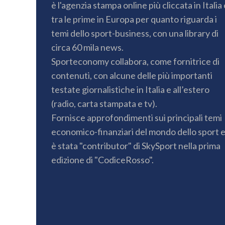
è l'agenzia stampa online più cliccata in Italia 
tra le prime in Europa per quanto riguarda i
temi dello sport-business, con una library di
circa 60 mila news.
Sporteconomy collabora, come fornitrice di
contenuti, con alcune delle più importanti
testate giornalistiche in Italia e all’estero
(radio, carta stampata e tv).
Fornisce approfondimenti sui principali temi
economico-finanziari del mondo dello sport 
è stata "contributor" di SkySport nella prima
edizione di "CodiceRosso".