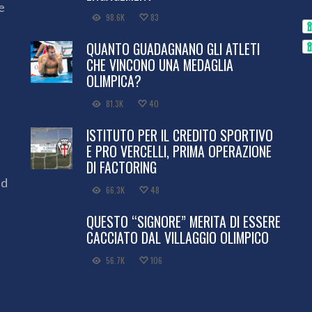
e
98.6K
83
QUANTO GUADAGNANO GLI ATLETI
CHE VINCONO UNA MEDAGLIA
OLIMPICA?
81.3K
40
ISTITUTO PER IL CREDITO SPORTIVO
E PRO VERCELLI, PRIMA OPERAZIONE
DI FACTORING
ed
66.3K
48
QUESTO “SIGNORE” MERITA DI ESSERE
CACCIATO DAL VILLAGGIO OLIMPICO
56.7K
106