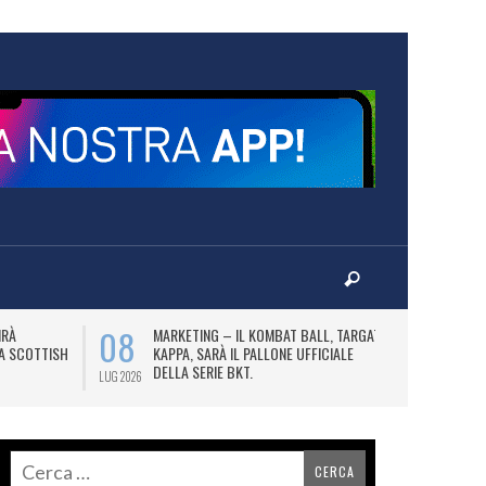
08
10
IRÀ
MARKETING – IL KOMBAT BALL, TARGATO
F
LA SCOTTISH
KAPPA, SARÀ IL PALLONE UFFICIALE
A
DELLA SERIE BKT.
LUG 2026
LUG 2026