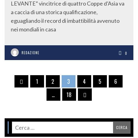
LEVANTE” vincitrice di quattro Coppe d’Asia va
a caccia di una storica qualificazione,
eguagliando il record di imbattibilità avvenuto
nei mondiali in casa
REDAZIONE
0
1
2
3
4
5
6
…
18