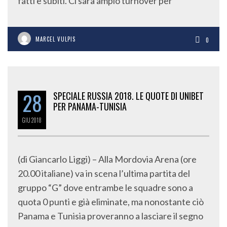
fatti e subiti. Ci sarà ampio turnover per
MARCEL VULPIS
0
28
SPECIALE RUSSIA 2018. LE QUOTE DI UNIBET
PER PANAMA-TUNISIA
GIU
2018
(di Giancarlo Liggi) – Alla Mordovia Arena (ore
20.00 italiane) va in scena l’ultima partita del
gruppo “G” dove entrambe le squadre sono a
quota 0 punti e già eliminate, ma nonostante ciò
Panama e Tunisia proveranno a lasciare il segno