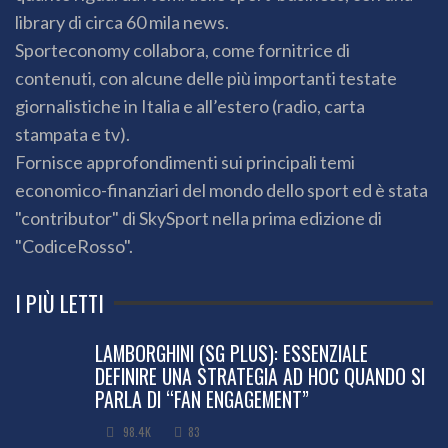
library di circa 60 mila news.
Sporteconomy collabora, come fornitrice di
contenuti, con alcune delle più importanti testate
giornalistiche in Italia e all’estero (radio, carta
stampata e tv).
Fornisce approfondimenti sui principali temi
economico-finanziari del mondo dello sport ed è stata
"contributor" di SkySport nella prima edizione di
"CodiceRosso".
I PIÙ LETTI
LAMBORGHINI (SG PLUS): ESSENZIALE
DEFINIRE UNA STRATEGIA AD HOC QUANDO SI
PARLA DI “FAN ENGAGEMENT”
98.4K
83