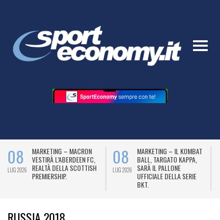
08
08
MARKETING – MACRON
MARKETING – IL KOMBAT
VESTIRÀ L’ABERDEEN FC,
BALL, TARGATO KAPPA,
REALTÀ DELLA SCOTTISH
SARÀ IL PALLONE
LUG 2026
LUG 2026
L
PREMIERSHIP.
UFFICIALE DELLA SERIE
BKT.
RUSSIA 2018