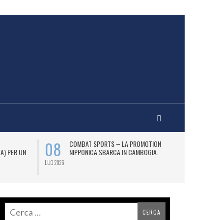
08
12
COMBAT SPORTS – LA PROMOTION
L
 A) PER UN
NIPPONICA SBARCA IN CAMBOGIA.
(2
AS
LUG 2026
LUG 2026