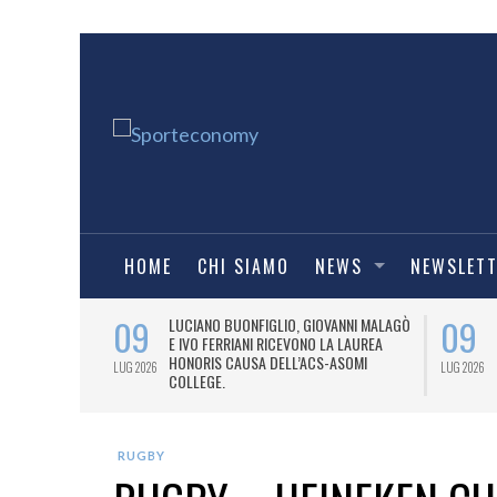
HOME
CHI SIAMO
NEWS
NEWSLET
09
09
PRESTI LA
LUCIANO BUONFIGLIO, GIOVANNI MALAGÒ
ELL’ASOMI
E IVO FERRIANI RICEVONO LA LAUREA
HONORIS CAUSA DELL’ACS-ASOMI
LUG 2026
LUG 2026
COLLEGE.
RUGBY