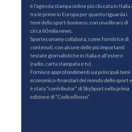
è l'agenzia stampa online più cliccata in Italia 
tra le prime in Europa per quanto riguarda i
temi dello sport-business, con una library di
circa 60 mila news.
Sporteconomy collabora, come fornitrice di
contenuti, con alcune delle più importanti
testate giornalistiche in Italia e all’estero
(radio, carta stampata e tv).
Fornisce approfondimenti sui principali temi
economico-finanziari del mondo dello sport 
è stata "contributor" di SkySport nella prima
edizione di "CodiceRosso".