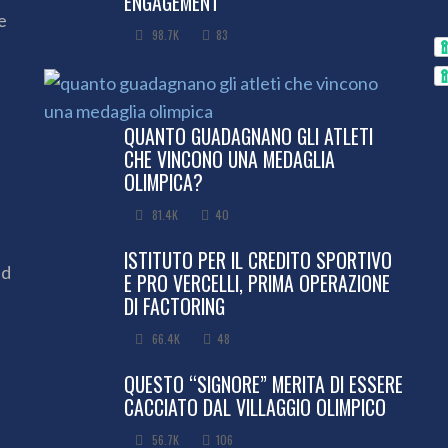
ENGAGEMENT”
e
98.7K
83
QUANTO GUADAGNANO GLI ATLETI
CHE VINCONO UNA MEDAGLIA
OLIMPICA?
81.4K
40
ISTITUTO PER IL CREDITO SPORTIVO
ed
E PRO VERCELLI, PRIMA OPERAZIONE
DI FACTORING
66.4K
48
QUESTO “SIGNORE” MERITA DI ESSERE
CACCIATO DAL VILLAGGIO OLIMPICO
56.7K
106