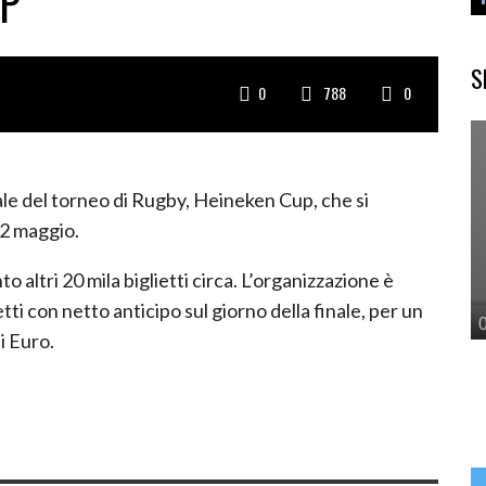
UP
S
0
788
0
inale del torneo di Rugby, Heineken Cup, che si
22 maggio.
o altri 20 mila biglietti circa. L’organizzazione è
tti con netto anticipo sul giorno della finale, per un
i Euro.