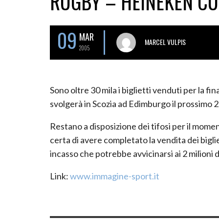
RUGBY – HEINEKEN C
09
MAR
MARCEL VULPIS
2005
Sono oltre 30 mila i biglietti venduti per la f
svolgerà in Scozia ad Edimburgo il prossimo 
Restano a disposizione dei tifosi per il moment
certa di avere completato la vendita dei biglie
incasso che potrebbe avvicinarsi ai 2 milioni d
Link:
www.immagine-sport.it