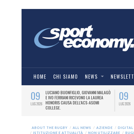
HOME
CHI SIAMO
NEWS
NEWSLET
09
09
PRESTI LA
LUCIANO BUONFIGLIO, GIOVANNI MALAGÒ
ELL’ASOMI
E IVO FERRIANI RICEVONO LA LAUREA
HONORIS CAUSA DELL’ACS-ASOMI
LUG 2026
LUG 2026
COLLEGE.
ABOUT THE RUGBY
ALL NEWS
AZIENDE
DIGITAL
ISTITUZIONE E ATTUALITÀ
NON UTILIZZARE
RUG