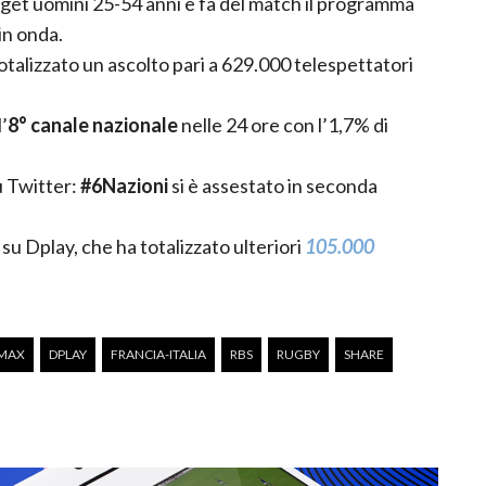
arget uomini 25-54 anni e fa del match il programma
 in onda.
totalizzato un ascolto pari a 629.000 telespettatori
l’
8° canale nazionale
nelle 24 ore con l’1,7% di
u Twitter:
#6Nazioni
si è assestato in seconda
su Dplay, che ha totalizzato ulteriori
105.000
MAX
DPLAY
FRANCIA-ITALIA
RBS
RUGBY
SHARE