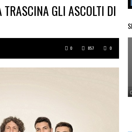
 TRASCINA GLI ASCOLTI DI
S
0
857
0