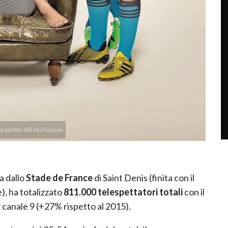
 partite del Sei Nazioni
ta dallo
Stade de France
di Saint Denis (finita con il
), ha totalizzato
811.000 telespettatori totali
con il
 canale 9 (+27% rispetto al 2015).