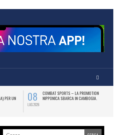
08
12
COMBAT SPORTS – LA PROMOTION
L
 A) PER UN
NIPPONICA SBARCA IN CAMBOGIA.
(2
AS
LUG 2026
LUG 2026