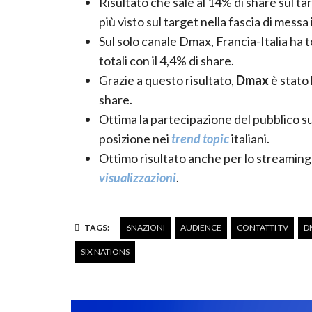
Risultato che sale al 14% di share sul t
più visto sul target nella fascia di messa
Sul solo canale Dmax, Francia-Italia ha 
totali con il 4,4% di share.
Grazie a questo risultato,
Dmax
è stato 
share.
Ottima la partecipazione del pubblico s
posizione nei
trend topic
italiani.
Ottimo risultato anche per lo streaming 
visualizzazioni
.
TAGS:
6NAZIONI
AUDIENCE
CONTATTI TV
D
SIX NATIONS