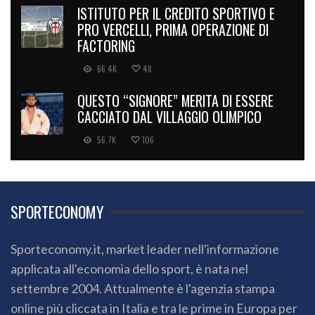
ISTITUTO PER IL CREDITO SPORTIVO E
PRO VERCELLI, PRIMA OPERAZIONE DI
FACTORING
66.4K
48
QUESTO “SIGNORE” MERITA DI ESSERE
CACCIATO DAL VILLAGGIO OLIMPICO
56.7K
106
SPORTECONOMY
Sporteconomy.it, market leader nell'informazione
applicata all'economia dello sport, è nata nel
settembre 2004. Attualmente è l'agenzia stampa
online più cliccata in Italia e tra le prime in Europa per