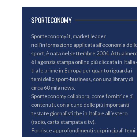
SPORTECONOMY
Sporteconomy.it, market leader
nell'informazione applicata all'economia dell
sport, è nata nel settembre 2004. Attualmen
è l'agenzia stampa online più cliccata in Italia 
tra le prime in Europa per quanto riguarda i
temi dello sport-business, con una library di
circa 60 mila news.
Sporteconomy collabora, come fornitrice di
contenuti, con alcune delle più importanti
testate giornalistiche in Italia e all’estero
(radio, carta stampata e tv).
Fornisce approfondimenti sui principali temi