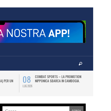
08
12
COMBAT SPORTS – LA PROMOTION
L
 A) PER UN
NIPPONICA SBARCA IN CAMBOGIA.
(2
AS
LUG 2026
LUG 2026