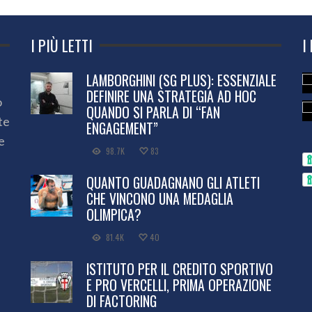
I PIÙ LETTI
I
LAMBORGHINI (SG PLUS): ESSENZIALE
DEFINIRE UNA STRATEGIA AD HOC
o
QUANDO SI PARLA DI “FAN
te
ENGAGEMENT”
e
98.7K
83
QUANTO GUADAGNANO GLI ATLETI
CHE VINCONO UNA MEDAGLIA
OLIMPICA?
81.4K
40
ISTITUTO PER IL CREDITO SPORTIVO
E PRO VERCELLI, PRIMA OPERAZIONE
DI FACTORING