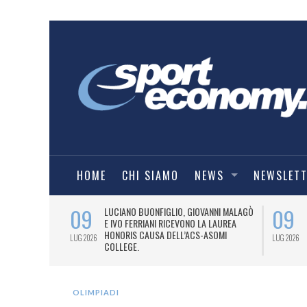
HOME
CHI SIAMO
NEWS
NEWSLET
09
09
PRESTI LA
LUCIANO BUONFIGLIO, GIOVANNI MALAGÒ
ELL’ASOMI
E IVO FERRIANI RICEVONO LA LAUREA
HONORIS CAUSA DELL’ACS-ASOMI
LUG 2026
LUG 2026
COLLEGE.
OLIMPIADI